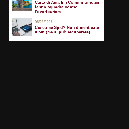
Carta di Amalfi, i Comuni turistici
fanno squadra contro
l’overtourism
06/08/2026
Cie come Spid? Non dimenticate
il pin (ma si può recuperare)