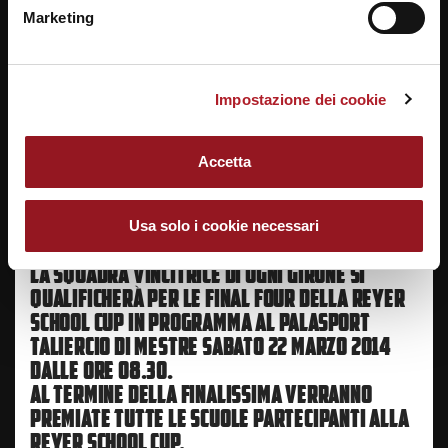
Palasport “Gianquinto” all’ Arsenale, Venezia.
Marketing
ore 8.30 Istituto Barbarigo di Venezia – Istituto
Morosini di Venezia 38-44
ore 10.00 Liceo Benedetti di Venezia – Istituto Sarpi
Impostazione dei cookie
di Venezia 52-44
ore 11.45 FINALE Liceo Benedetti di Venezia –
Istituto Morosini di Venezia 65-51
Accetta
Usa solo i cookie necessari
LA SQUADRA VINCITRICE DI OGNI GIRONE SI
QUALIFICHERÀ PER LE FINAL FOUR DELLA REYER
SCHOOL CUP IN PROGRAMMA AL PALASPORT
TALIERCIO DI MESTRE SABATO 22 MARZO 2014
DALLE ORE 08.30.
AL TERMINE DELLA FINALISSIMA VERRANNO
PREMIATE TUTTE LE SCUOLE PARTECIPANTI ALLA
REYER SCHOOL CUP.