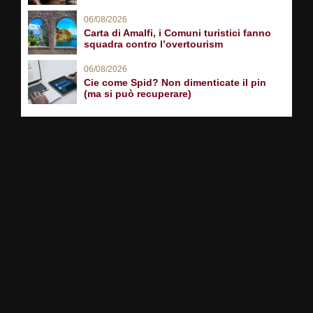
06/08/2026
Carta di Amalfi, i Comuni turistici fanno
squadra contro l’overtourism
06/08/2026
Cie come Spid? Non dimenticate il pin
(ma si può recuperare)
PARTNER