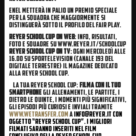
ENEL METTERÀ IN PALIO UN PREMIO SPECIALE
PER LA SQUADRA CHE MAGGIORMENTE SI
DISTINGUERÀ SOTTO IL PROFILO DEL FAIR PLAY.
REYER SCHOOL CUP ON WEB
: INFO, RISULTATI,
FOTO E SQUADRE SU WWW.REYER.IT/SCHOOLCUP
REYER SCHOOL CUP ON TV
: OGNI MERCOLEDÌ ALLE
16.00 SU SPORTELEVISION (CANALE 193 DEL
DIGITALE TERRESTRE) IL MAGAZINE DEDICATO
ALLA REYER SCHOOL CUP.
LA TUA REYER SCHOOL CUP:
FILMA CON IL TUO
SMARTPHONE
GLI ALLENAMENTI, LE PARTITE, I
DIETRO LE QUINTE, I MOMENTI PIÙ SIGNIFICATIVI,
GLI EPISODI PIÙ CURIOSI E INVIALI TRAMITE
WWW.WETRANSFER.COM
A
INFO@REYER.IT CON
OGGETTO “REYER SCHOOL CUP”. I MIGLIORI
FILMATI SARANNO INSERITI NEL FILM
CONCLUSIVO DELLA REYER SCHOOL CUP.