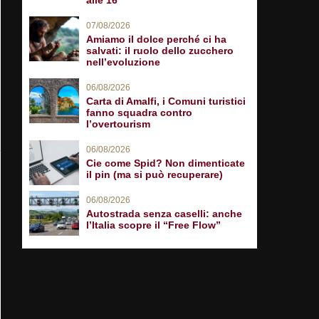
alle 16
07/08/2026
Amiamo il dolce perché ci ha
salvati: il ruolo dello zucchero
nell’evoluzione
06/08/2026
Carta di Amalfi, i Comuni turistici
fanno squadra contro
l’overtourism
06/08/2026
Cie come Spid? Non dimenticate
il pin (ma si può recuperare)
06/08/2026
Autostrada senza caselli: anche
l’Italia scopre il “Free Flow”