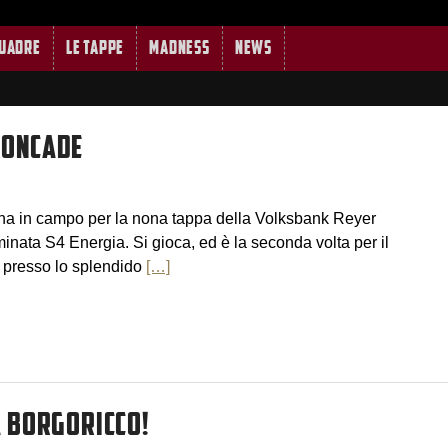
quadre
Le tappe
MADNESS
News
RONCADE
orna in campo per la nona tappa della Volksbank Reyer
ata S4 Energia. Si gioca, ed è la seconda volta per il
, presso lo splendido
[…]
A BORGORICCO!