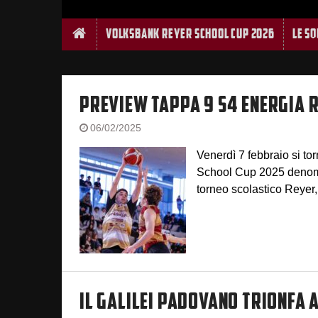
Home
Volksbank Reyer School Cup 2026
Le S
PREVIEW TAPPA 9 S4 ENERGIA 
06/02/2025
Venerdì 7 febbraio si t
School Cup 2025 denomin
torneo scolastico Reyer
IL GALILEI PADOVANO TRIONFA 