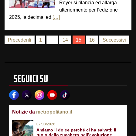
Reyer si rilancia ed allarga
ulteriormente per l’edizione
2025, la decima, ed
[…]
NAVIGAZIONE
Precedenti
1
…
14
15
16
Successivi
ARTICOLI
SEGUICI SU
Notizie da
metropolitano.it
07/08/2026
Amiamo il dolce perché ci ha salvati: il
ruolo dello zucchero nell’evoluzione