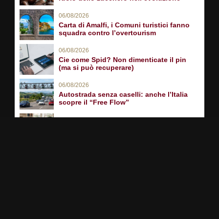
06/08/2026
Carta di Amalfi, i Comuni turistici fanno
squadra contro l’overtourism
06/08/2026
Cie come Spid? Non dimenticate il pin
(ma si può recuperare)
06/08/2026
Autostrada senza caselli: anche l’Italia
scopre il “Free Flow”
06/08/2026
La vita segreta del neurone più famoso
d’Italia
05/08/2026
Caldo record, cambia la geografia del
clima. Ad Ancona il primato della vivibilità