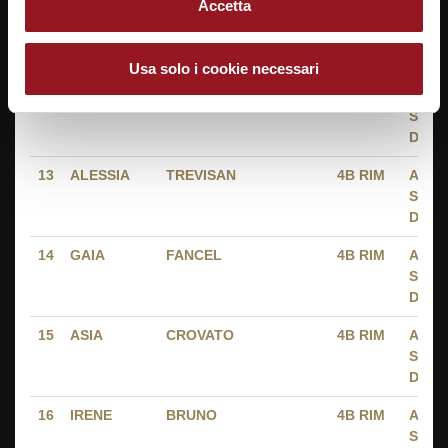
Accetta
11
LEONARDO
BIANCO
2004
1C BC
ALBE
SAN
DONA
Usa solo i cookie necessari
12
ALEX
TESO
2003
2B BC
ALBE
SAN
DONA
13
ALESSIA
TREVISAN
4B RIM
ALBE
SAN
DONA
14
GAIA
FANCEL
4B RIM
ALBE
SAN
DONA
15
ASIA
CROVATO
4B RIM
ALBE
SAN
DONA
16
IRENE
BRUNO
4B RIM
ALBE
SAN