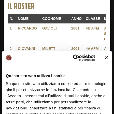
IL ROSTER
N.
NOME
COGNOME
ANNO
CLASSE
ISTI
N.
NOME
COGNOME
ANNO
CLASSE
ISTI
1
RICCARDO
GAVIOLI
2001
4B AFM
ALBE
SAN
DONA
2
GIOVANNI
MILETTI
2001
4A AFM
ALBE
SAN
DONA
3
GIULIO
CARRARETTO
2001
4C RIM
ALBE
SAN
Questo sito web utilizza i cookie
DONA
Su questo sito web utilizziamo cookie ed altre tecnologie
4
EMIR
AJDINOSKI
2001
4C RIM
ALBE
simili per ottimizzarne le funzionalità. Cliccando su
SAN
“Accetta”, acconsenti all’utilizzo di tutti i cookie, anche di
DONA
terze parti, che utilizziamo per personalizzare la
navigazione, analizzare a fini statistici e per finalità di
5
NICOLO'
ZANCHETTA
200
5E RIM
ALBE