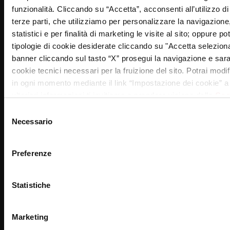
funzionalità. Cliccando su “Accetta”, acconsenti all’utilizzo di 
13
ANDREA
COGO
2002
3A
BE
terze parti, che utilizziamo per personalizzare la navigazione,
-
statistici e per finalità di marketing le visite al sito; oppure po
PA
tipologie di cookie desiderate cliccando su "Accetta selezion
banner cliccando sul tasto “X” prosegui la navigazione e saran
14
ERIK
MENEGUZZO
4B
BE
-
cookie tecnici necessari per la fruizione del sito. Potrai modi
PA
in ogni momento mediante il link “Impostazione dei cookie” a 
ulteriori informazioni ti invitiamo a prendere visione della
Coo
15
BE
-
Selezione
Necessario
PA
del
consenso
16
EDOARDO
POLLIS
4C
BE
-
Preferenze
PA
17
ALESSANDRO
GIOSMIN
4C
BE
Statistiche
-
PA
Marketing
18
BE