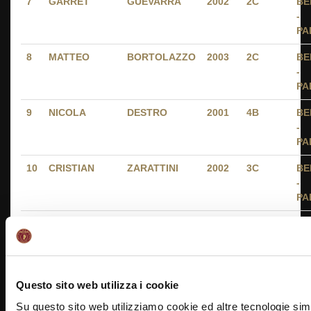
7
GARRET
GUEVARRA
2002
2C
BE
-
PA
8
MATTEO
BORTOLAZZO
2003
2C
BE
-
PA
9
NICOLA
DESTRO
2001
4B
BE
-
PA
10
CRISTIAN
ZARATTINI
2002
3C
BE
-
PA
11
SIMONE
GROMENEDA
2002
3C
BE
-
PA
12
DAVIDE
CALLEGARO
2003
2D
BE
Questo sito web utilizza i cookie
-
Su questo sito web utilizziamo cookie ed altre tecnologie simi
PA