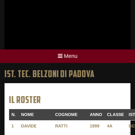
Menu
IST. TEC. BELZONI DI PADOVA
IL ROSTER
N.
NOME
COGNOME
ANNO
CLASSE
IS
1
DAVIDE
RATTI
1999
4A
BE
-