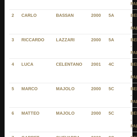
PA
2
CARLO
BASSAN
2000
5A
BE
-
PA
3
RICCARDO
LAZZARI
2000
5A
BE
-
PA
4
LUCA
CELENTANO
2001
4C
BE
-
PA
5
MARCO
MAJOLO
2000
5C
BE
-
PA
6
MATTEO
MAJOLO
2000
5C
BE
-
PA