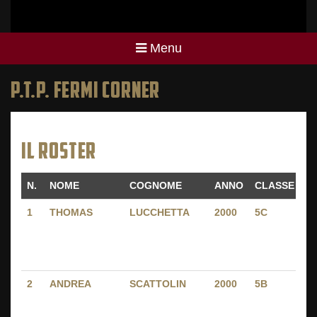
Menu
P.T.P. FERMI CORNER
IL ROSTER
N.
NOME
COGNOME
ANNO
CLASSE
I
N.
NOME
COGNOME
ANNO
CLASSE
I
1
THOMAS
LUCCHETTA
2000
5C
P
C
-
V
2
ANDREA
SCATTOLIN
2000
5B
P
C
-