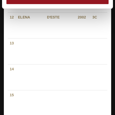
-
V
12
ELENA
D'ESTE
2002
3C
P
C
-
V
13
P
C
-
V
14
P
C
-
V
15
P
C
-
V