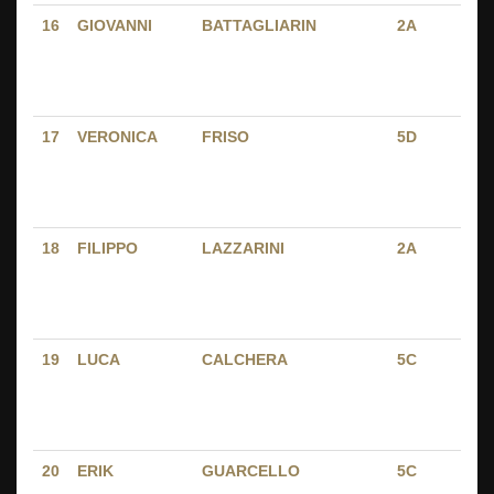
16
GIOVANNI
BATTAGLIARIN
2A
P
C
-
V
17
VERONICA
FRISO
5D
P
C
-
V
18
FILIPPO
LAZZARINI
2A
P
C
-
V
19
LUCA
CALCHERA
5C
P
C
-
V
20
ERIK
GUARCELLO
5C
P
C