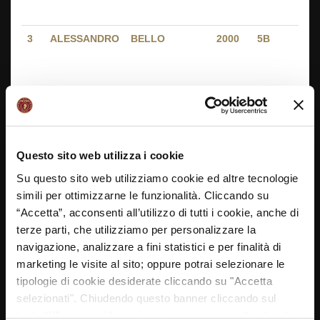
V
3
ALESSANDRO
BELLO
2000
5B
P
C
-
V
4
TOMMASO
DE ROSSI
2000
5C
P
C
-
Questo sito web utilizza i cookie
V
Su questo sito web utilizziamo cookie ed altre tecnologie
5
MARCO
SEGGI
2001
4B
P
simili per ottimizzarne le funzionalità. Cliccando su
C
“Accetta”, acconsenti all’utilizzo di tutti i cookie, anche di
-
V
terze parti, che utilizziamo per personalizzare la
navigazione, analizzare a fini statistici e per finalità di
6
ANDREA
MORANZIOL
2000
5C
P
marketing le visite al sito; oppure potrai selezionare le
C
tipologie di cookie desiderate cliccando su "Accetta
-
selezionati". Chiudendo questo banner cliccando sul
V
tasto “X” prosegui la navigazione e saranno attivati solo i