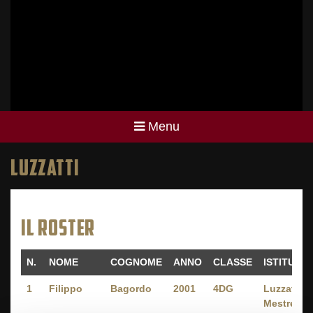
Menu
LUZZATTI
IL ROSTER
N.
NOME
COGNOME
ANNO
CLASSE
ISTITUTO
N.
NOME
COGNOME
ANNO
CLASSE
ISTITUTO
1
Filippo
Bagordo
2001
4DG
Luzzatti -
Mestre