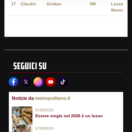
17
Claudio
Goldan
5M
Luzzatti -
Mestre
SEGUICI SU
Notizie da
metropolitano.it
07/08/2026
Essere single nel 2026 è un lusso
07/08/2026