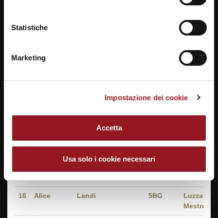
Policy
.
Mestre
10
Tommaso
Pellegrini
2001
4DG
Luzzatti -
Statistiche
Mestre
11
Nicolò
Stevanato
2003
1DG
Luzzatti -
Marketing
Mestre
12
Rogerly
Soriano
2004
1DG
Luzzatti -
Mestre
Impostazione dei cookie
13
Elisa
Fassina
3AG
Luzzatti -
Mestre
Accetta
14
Emma
Beggio
4BG
Luzzatti -
Mestre
Usa solo i cookie necessari
15
Manuel
Morando
4AL
Luzzatti -
Mestre
16
Alice
Landi
5BG
Luzzatti -
Mestre