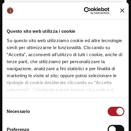
2
Francesco
Rossato
2002
2AG
Luzzatti -
Mestre
3
Matteo
Borsetto
2004
1AG
Luzzatti -
Mestre
Questo sito web utilizza i cookie
Su questo sito web utilizziamo cookie ed altre tecnologie
4
Lorenzo
De Lillo
2002
3AG
Luzzatti -
simili per ottimizzarne le funzionalità. Cliccando su
Mestre
“Accetta”, acconsenti all’utilizzo di tutti i cookie, anche di
5
Alistair
Cortese
1999
5M
Luzzatti -
terze parti, che utilizziamo per personalizzare la
Mestre
navigazione, analizzare a fini statistici e per finalità di
marketing le visite al sito; oppure potrai selezionare le
6
Pietro
Pontini
2000
5DG
Luzzatti -
Mestre
tipologie di cookie desiderate cliccando su "Accetta
selezionati". Chiudendo questo banner cliccando sul
7
Andrea
Cesaro
2001
4DG
Luzzatti -
tasto “X” prosegui la navigazione e saranno attivati solo i
Mestre
cookie tecnici necessari per la fruizione del sito. Potrai
Selezione
modificare le tue preferenze in ogni momento mediante il
8
Simone
Merlino
2000
4BG
Luzzatti -
Necessario
del
Mestre
link “Impostazione dei cookie” a fine pagina. Per ulteriori
consenso
informazioni ti invitiamo a prendere visione della
Cookie
9
Alberto
Busatto
2000
5AG
Luzzatti -
Preferenze