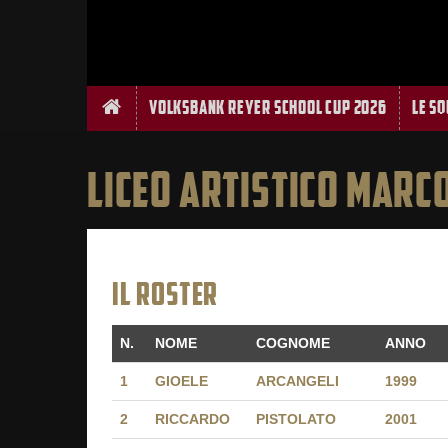
Home
Volksbank Reyer School Cup 2026
Le S
LICEO ARTISTICO MARC
IL ROSTER
N.
NOME
COGNOME
ANNO
N.
NOME
COGNOME
ANNO
1
GIOELE
ARCANGELI
1999
2
RICCARDO
PISTOLATO
2001