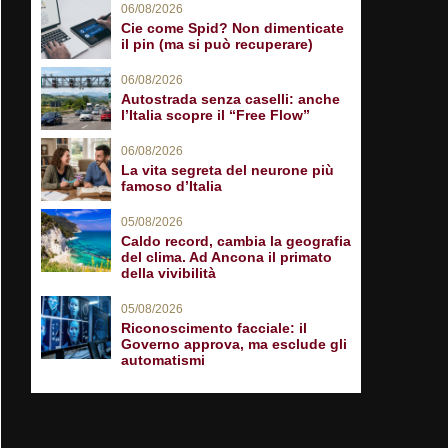
06/08/2026
Cie come Spid? Non dimenticate
il pin (ma si può recuperare)
06/08/2026
Autostrada senza caselli: anche
l’Italia scopre il “Free Flow”
06/08/2026
La vita segreta del neurone più
famoso d’Italia
05/08/2026
Caldo record, cambia la geografia
del clima. Ad Ancona il primato
della vivibilità
05/08/2026
Riconoscimento facciale: il
Governo approva, ma esclude gli
automatismi