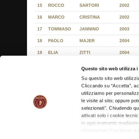
15
ROCCO
SARTORI
2002
16
MARCO
CRISTINA
2002
17
TOMMASO
JANNINO
2003
18
PAOLO
MAJER
2004
19
ELIA
ZITTI
2004
20
MATILDE
STANGHERLIN
Questo sito web utilizza i
21
ERICA
VISENTIN
Su questo sito web utilizzi
Cliccando su “Accetta”, acco
22
BEATRICE
DE MARCHI
utilizziamo per personalizza
23
AURORA
BATTISTON
le visite al sito; oppure p
selezionati". Chiudendo qu
24
attivati solo i cookie tecni
in ogni momento mediante il
informazioni ti invitiamo a