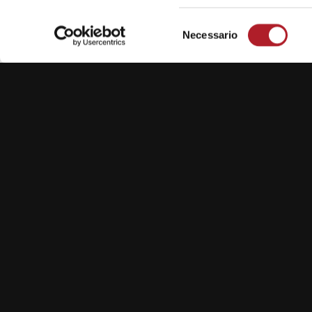
Selezione
Necessario
del
consenso