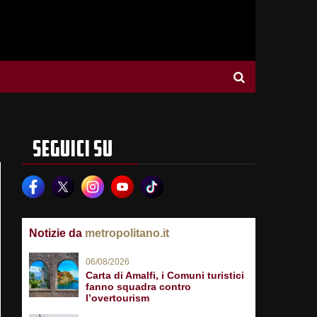
SEGUICI SU
Notizie da
metropolitano.it
06/08/2026
Carta di Amalfi, i Comuni turistici
fanno squadra contro
l’overtourism