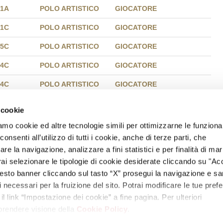
1A
POLO ARTISTICO
GIOCATORE
1C
POLO ARTISTICO
GIOCATORE
5C
POLO ARTISTICO
GIOCATORE
4C
POLO ARTISTICO
GIOCATORE
4C
POLO ARTISTICO
GIOCATORE
5A
POLO ARTISTICO
RESP. COMUNICAZIONE
 cookie
5A
POLO ARTISTICO
RESP. COMUNICAZIONE
amo cookie ed altre tecnologie simili per ottimizzarne le funzional
nsenti all’utilizzo di tutti i cookie, anche di terze parti, che
5A
POLO ARTISTICO
RESP. TIFO
re la navigazione, analizzare a fini statistici e per finalità di ma
5A
POLO ARTISTICO
RESP. TIFO
otrai selezionare le tipologie di cookie desiderate cliccando su "Ac
esto banner cliccando sul tasto “X” prosegui la navigazione e s
ARBITRO D'ISTITUTO
ci necessari per la fruizione del sito. Potrai modificare le tue pref
 link “Impostazione dei cookie” a fine pagina. Per ulteriori
 prendere visione della
Cookie Policy
.