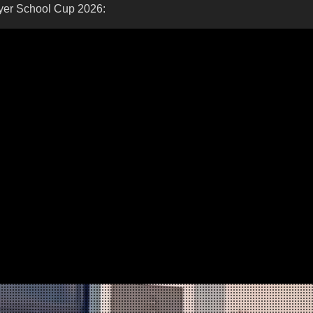
er School Cup 2025: i
0ª edizione
sione: domani si svela
sbank Reyer School