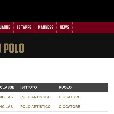
quadre
Le tappe
MADNESS
News
O POLO
CLASSE
ISTITUTO
RUOLO
CLASSE
ISTITUTO
RUOLO
4B LAS
POLO ARTISTICO
GIOCATORE
4C LAS
POLO ARTISTICO
GIOCATORE