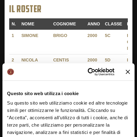
IL ROSTER
N.
NOME
COGNOME
ANNO
CLASSE
ISTI
N.
NOME
COGNOME
ANNO
CLASSE
ISTI
1
SIMONE
BRIGO
2000
5C
I.p.s
Cesa
Musa
2
NICOLA
CENTIS
2000
5D
I.p.s
Cesa
Musa
3
NICOLO'
MANGHERINI
2000
5E
I.p.s
Cesa
Questo sito web utilizza i cookie
Musa
Su questo sito web utilizziamo cookie ed altre tecnologie
4
ION
DRAMANCIUC
1999
4C
I.p.s
simili per ottimizzarne le funzionalità. Cliccando su
Cesa
“Accetta”, acconsenti all’utilizzo di tutti i cookie, anche di
Musa
terze parti, che utilizziamo per personalizzare la
navigazione, analizzare a fini statistici e per finalità di
5
FRANCESCO
PICK
2001
4B
I.p.s