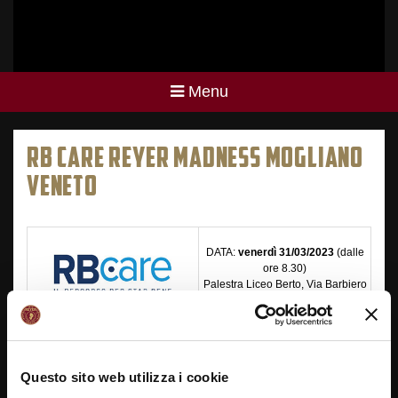
Menu
RB CARE REYER MADNESS MOGLIANO
VENETO
DATA:
venerdì 31/03/2023
(dalle
ore 8.30)
Palestra Liceo Berto, Via Barbiero
82 –
Mogliano V.To
(TV).
Questo sito web utilizza i cookie