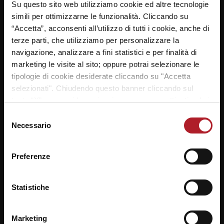
Su questo sito web utilizziamo cookie ed altre tecnologie
simili per ottimizzarne le funzionalità. Cliccando su
“Accetta”, acconsenti all’utilizzo di tutti i cookie, anche di
terze parti, che utilizziamo per personalizzare la
navigazione, analizzare a fini statistici e per finalità di
marketing le visite al sito; oppure potrai selezionare le
tipologie di cookie desiderate cliccando su "Accetta
selezionati". Chiudendo questo banner cliccando sul
tasto “X” prosegui la navigazione e saranno attivati solo i
cookie tecnici necessari per la fruizione del sito. Potrai
Selezione
modificare le tue preferenze in ogni momento mediante il
Necessario
del
link “Impostazione dei cookie” a fine pagina. Per ulteriori
consenso
informazioni ti invitiamo a prendere visione della
Cookie
Preferenze
Policy
.
Statistiche
Marketing