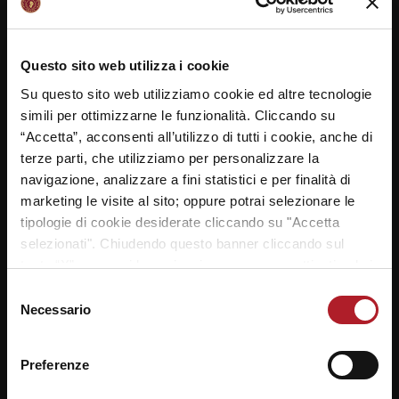
GAZZETTA DELLO SPORT
14/05/2019
Questo sito web utilizza i cookie
L’UMANA REYER VINCE IL MARKETING
Su questo sito web utilizziamo cookie ed altre tecnologie
simili per ottimizzarne le funzionalità. Cliccando su
AWARD LBA CON LA REYER SCHOOL
“Accetta”, acconsenti all’utilizzo di tutti i cookie, anche di
CUP
terze parti, che utilizziamo per personalizzare la
navigazione, analizzare a fini statistici e per finalità di
14/05/2019
marketing le visite al sito; oppure potrai selezionare le
tipologie di cookie desiderate cliccando su "Accetta
L’Umana Reyer si è
selezionati". Chiudendo questo banner cliccando sul
aggiudicata la prima edizione
tasto “X” prosegui la navigazione e saranno attivati solo i
del premio Marketing Award,
cookie tecnici necessari per la fruizione del sito. Potrai
dedicato al miglior progetto
Selezione
modificare le tue preferenze in ogni momento mediante il
Necessario
marketing realizzato dai Club
del
link “Impostazione dei cookie” a fine pagina. Per ulteriori
nel corso della stagione
consenso
informazioni ti invitiamo a prendere visione della
Cookie
2018/2019, relativo ad
Preferenze
Policy
.
iniziative relative a ticketing, sponsorship, CSR,
engagement e
[…]