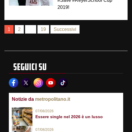
#Save #ReyerSchool Cup
2019!
NAVIGAZIONE
1
2
…
19
Successivi
ARTICOLI
SEGUICI SU
Notizie da
metropolitano.it
07/08/2026
Essere single nel 2026 è un lusso
07/08/2026