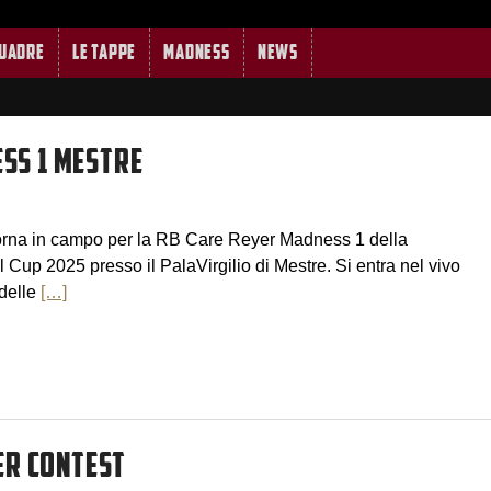
quadre
Le tappe
MADNESS
News
SS 1 MESTRE
torna in campo per la RB Care Reyer Madness 1 della
up 2025 presso il PalaVirgilio di Mestre. Si entra nel vivo
 delle
[…]
ER CONTEST