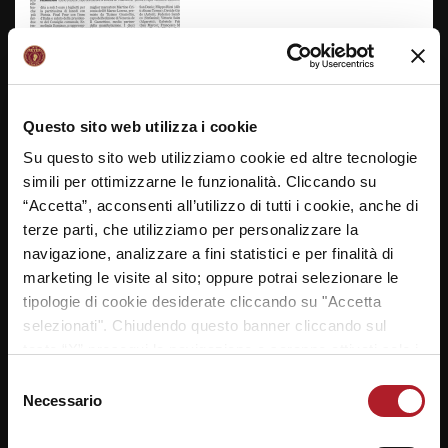
TRIONFA IL BRUNO – FRANCHETTI –
IL GAZZETTINO VE
Questo sito web utilizza i cookie
Su questo sito web utilizziamo cookie ed altre tecnologie
17/04/2016
simili per ottimizzarne le funzionalità. Cliccando su
“Accetta”, acconsenti all’utilizzo di tutti i cookie, anche di
terze parti, che utilizziamo per personalizzare la
navigazione, analizzare a fini statistici e per finalità di
marketing le visite al sito; oppure potrai selezionare le
tipologie di cookie desiderate cliccando su "Accetta
selezionati". Chiudendo questo banner cliccando sul
tasto “X” prosegui la navigazione e saranno attivati solo i
REYER SCHOOL CUP, TRIONFA IL
cookie tecnici necessari per la fruizione del sito. Potrai
Selezione
modificare le tue preferenze in ogni momento mediante il
Necessario
del
BRUNO – FRANCHETTI – LA NUOVA VE
link “Impostazione dei cookie” a fine pagina. Per ulteriori
consenso
informazioni ti invitiamo a prendere visione della
Cookie