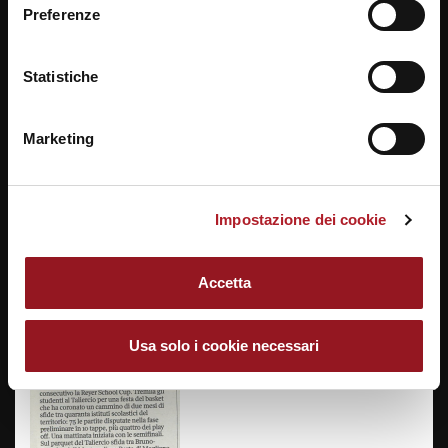
17/04/2016
Preferenze
Policy
.
Statistiche
Marketing
REYER SCHOOL CUP, VITTORIA DEL
Impostazione dei cookie
LICEO BRUNO-FRANCHETTI
SCONFITTO L’8 MARZO – LORENZ –
Accetta
CORRIERE DEL VENETO
Usa solo i cookie necessari
17/04/2016