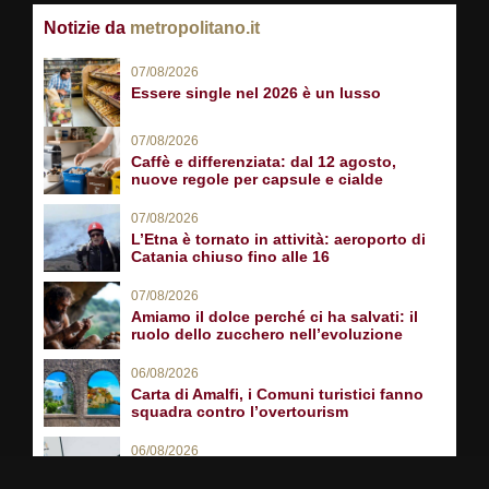
Notizie da
metropolitano.it
07/08/2026
Essere single nel 2026 è un lusso
07/08/2026
Caffè e differenziata: dal 12 agosto,
nuove regole per capsule e cialde
07/08/2026
L’Etna è tornato in attività: aeroporto di
Catania chiuso fino alle 16
07/08/2026
Amiamo il dolce perché ci ha salvati: il
ruolo dello zucchero nell’evoluzione
06/08/2026
Carta di Amalfi, i Comuni turistici fanno
squadra contro l’overtourism
06/08/2026
Cie come Spid? Non dimenticate il pin
(ma si può recuperare)