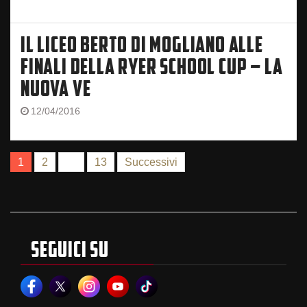
IL LICEO BERTO DI MOGLIANO ALLE
FINALI DELLA RYER SCHOOL CUP – LA
NUOVA VE
12/04/2016
NAVIGAZIONE
1
2
…
13
Successivi
ARTICOLI
SEGUICI SU