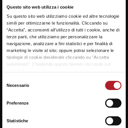
NAVIGAZIONE
Questo sito web utilizza i cookie
ARTICOLI
Previous
Next
Tappa Ducale San Donà
Su questo sito web utilizziamo cookie ed altre tecnologie
Il Parini di Mestre è
post:
post:
di Piave: il Galilei
simili per ottimizzarne le funzionalità. Cliccando su
pronto!!!
“Accetta”, acconsenti all’utilizzo di tutti i cookie, anche di
approda ai playoff
terze parti, che utilizziamo per personalizzare la
navigazione, analizzare a fini statistici e per finalità di
marketing le visite al sito; oppure potrai selezionare le
LASCIA UN COMMENTO
tipologie di cookie desiderate cliccando su "Accetta
selezionati". Chiudendo questo banner cliccando sul
Il tuo indirizzo email non sarà pubblicato.
I campi
tasto “X” prosegui la navigazione e saranno attivati solo i
*
obbligatori sono contrassegnati
cookie tecnici necessari per la fruizione del sito. Potrai
Selezione
*
modificare le tue preferenze in ogni momento mediante il
Necessario
del
Commento
link “Impostazione dei cookie” a fine pagina. Per ulteriori
consenso
informazioni ti invitiamo a prendere visione della
Cookie
Preferenze
Policy
.
Statistiche