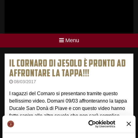
Menu
IL CORNARO DI JESOLO È PRONTO AD
AFFRONTARE LA TAPPA!!!
08/03/2017
I ragazzi del Cornaro si presentano tramite questo
bellissimo video. Domani 09/03 affronteranno la tappa
Ducale San Donà di Piave e con questo video hanno
fatto capire alle altre scuole che non sarà semplice
batterli!!! In bocca al lupo e buona #ReyerSchoolCup a
tutti.