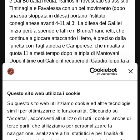
e Dal Bò dalla media, Ramos in rovesciato su assist di
Tintinaglia e Favalessa con un bel movimento (dopo
una sua stoppata in difesa) portano l’istituto
coneglianese avanti 4-11 al 3′. La difesa del Galilei
inizia però a spendere falli e il Bruno/Franchetti, che
continua a giocare attaccando il ferro, è preciso dalla
lunetta con Tagliapietra e Camporese, che impatta a
quota 11 a metà tempo dopo la tripla di Mantovani.
Dopo il time out Galilei il recupero di Gaudio lo porta a
siglare il sorpasso in conropiede. I coneglianesi
giocano meno di squadra, anche per la difesa intensa
del Bruno/Franchetti, e, dopo una fase senza canestri,
Bettiol di tabellone, trova al 9′ il canestro del 15-11,
Questo sito web utilizza i cookie
che è anche il punteggio all’intervallo.
Su questo sito web utilizziamo cookie ed altre tecnologie
L’inerzia non cambia al ritorno in campo, con i liberi di
simili per ottimizzarne le funzionalità. Cliccando su
Mantovani e la tripla dall’angolo di Bettiol che
“Accetta”, acconsenti all’utilizzo di tutti i cookie, anche di
costringono la panchina del Galilei a chiamare time
terze parti, che utilizziamo per personalizzare la
out dopo nemmeno 1′ sul 20-11 e i coneglianesi
navigazione, analizzare a fini statistici e per finalità di