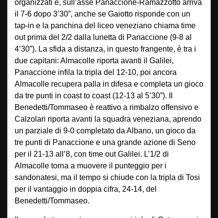
organizzati e, sull’asse Panaccione-Ramazzotto arriva
il 7-6 dopo 3’30”, anche se Gaiotto risponde con un
tap-in e la panchina del liceo veneziano chiama time
out prima del 2/2 dalla lunetta di Panaccione (9-8 al
4’30”). La sfida a distanza, in questo frangente, è tra i
due capitani: Almacolle riporta avanti il Galilei,
Panaccione infila la tripla del 12-10, poi ancora
Almacolle recupera palla in difesa e completa un gioco
da tre punti in coast to coast (12-13 al 5’30”). Il
Benedetti/Tommaseo è reattivo a rimbalzo offensivo e
Calzolari riporta avanti la squadra veneziana, aprendo
un parziale di 9-0 completato da Albano, un gioco da
tre punti di Panaccione e una grande azione di Seno
per il 21-13 all’8, con time out Galilei. L’1/2 di
Almacolle torna a muovere il punteggio per i
sandonatesi, ma il tempo si chiude con la tripla di Tosi
per il vantaggio in doppia cifra, 24-14, del
Benedetti/Tommaseo.