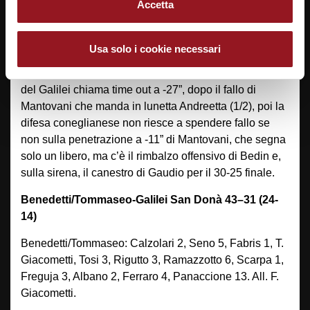
Accetta
convulse e tese in cui le difese prevalgono sugli
attacchi. Il Bruno/Franchetti si riporta in vantaggio con
un canestro rovesciato di Gaudio a -1’22”, poi Bedin fa
Usa solo i cookie necessari
0/2 dalla lunetta, ma mette il canestro del 28-24 a -35”
dopo il rimbalzo offensivo di Mantovani. La panchina
del Galilei chiama time out a -27”, dopo il fallo di
Mantovani che manda in lunetta Andreetta (1/2), poi la
difesa coneglianese non riesce a spendere fallo se
non sulla penetrazione a -11” di Mantovani, che segna
solo un libero, ma c’è il rimbalzo offensivo di Bedin e,
sulla sirena, il canestro di Gaudio per il 30-25 finale.
Benedetti/Tommaseo-Galilei San Donà 43–31 (24-
14)
Benedetti/Tommaseo: Calzolari 2, Seno 5, Fabris 1, T.
Giacometti, Tosi 3, Rigutto 3, Ramazzotto 6, Scarpa 1,
Freguja 3, Albano 2, Ferraro 4, Panaccione 13. All. F.
Giacometti.