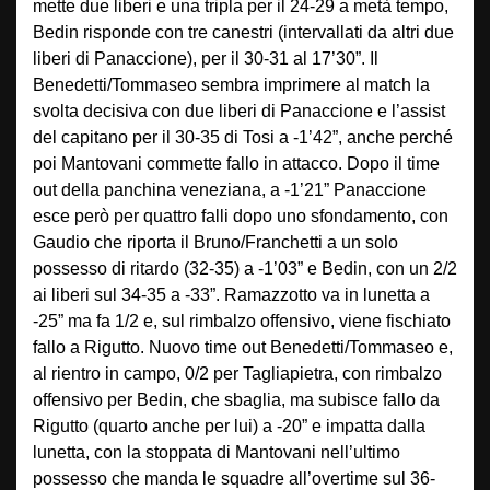
mette due liberi e una tripla per il 24-29 a metà tempo,
Bedin risponde con tre canestri (intervallati da altri due
liberi di Panaccione), per il 30-31 al 17’30”. Il
Benedetti/Tommaseo sembra imprimere al match la
svolta decisiva con due liberi di Panaccione e l’assist
del capitano per il 30-35 di Tosi a -1’42”, anche perché
poi Mantovani commette fallo in attacco. Dopo il time
out della panchina veneziana, a -1’21” Panaccione
esce però per quattro falli dopo uno sfondamento, con
Gaudio che riporta il Bruno/Franchetti a un solo
possesso di ritardo (32-35) a -1’03” e Bedin, con un 2/2
ai liberi sul 34-35 a -33”. Ramazzotto va in lunetta a
-25” ma fa 1/2 e, sul rimbalzo offensivo, viene fischiato
fallo a Rigutto. Nuovo time out Benedetti/Tommaseo e,
al rientro in campo, 0/2 per Tagliapietra, con rimbalzo
offensivo per Bedin, che sbaglia, ma subisce fallo da
Rigutto (quarto anche per lui) a -20” e impatta dalla
lunetta, con la stoppata di Mantovani nell’ultimo
possesso che manda le squadre all’overtime sul 36-