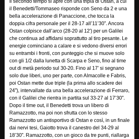
Il secondo tempo si apre con una tripla di Ostan, a cui
il Benedetti/Tommaseo risponde con Seno da 2 e una
bella accelerazione di Panaccione, che tocca la
doppia cifra personale per il 28-17 all’11’30”. Ancora
Ostan colpisce dall’arco (28-20 al 12′) per un Galilei
che continua ad affidarsi soprattutto al tiro pesante. Le
energie cominciano a calare e si vedono diversi errori
su entrambi i fronti, con punteggio che si muove solo
con gli 1/2 dalla lunetta di Scarpa e Seno, fino al time
out di metà periodo sul 30-20. Fino al 17′ si segnano
solo due liberi, uno per parte, con Almacolle e Fabris,
poi Ostan mette due triple (la prima allo scadere dei
24”), intervallate da una bella accelerazione di Ferraro,
con il Galilei che rientra in partita sul 33-27 al 17’30”.
Dopo il time out, il Benedetti trova un libero di
Ramazzotto, ma poi non sfrutta con lo stesso
Ramazzotto un antisportivo di Ostan e così, in un finale
dai nervi tesi, Gaiotto trova il canestro del 34-29 al
18’30”. Ramazzotto, con un gioco da tre punti, riallarga