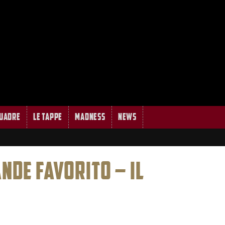
quadre
Le tappe
MADNESS
News
ANDE FAVORITO – IL