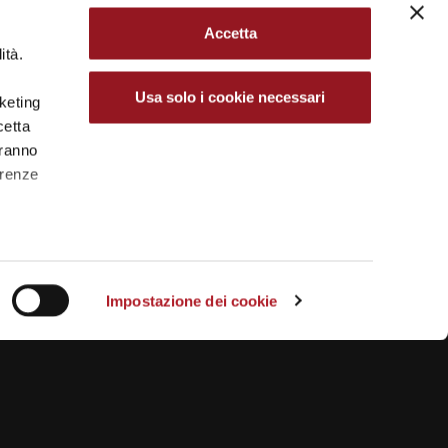
Accetta
ità.
Usa solo i cookie necessari
rketing
cetta
aranno
erenze
Impostazione dei cookie