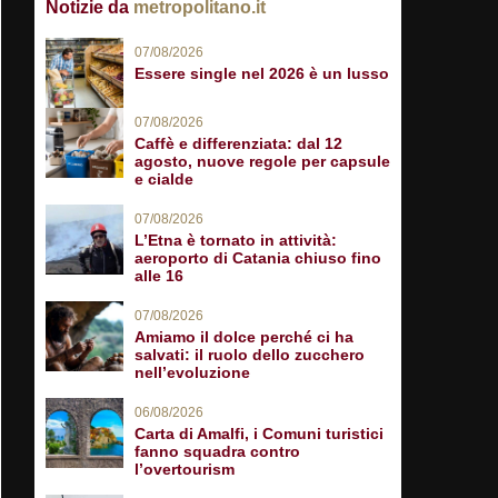
Notizie da
metropolitano.it
07/08/2026
Essere single nel 2026 è un lusso
07/08/2026
Caffè e differenziata: dal 12
agosto, nuove regole per capsule
e cialde
07/08/2026
L’Etna è tornato in attività:
aeroporto di Catania chiuso fino
alle 16
07/08/2026
Amiamo il dolce perché ci ha
salvati: il ruolo dello zucchero
nell’evoluzione
06/08/2026
Carta di Amalfi, i Comuni turistici
fanno squadra contro
l’overtourism