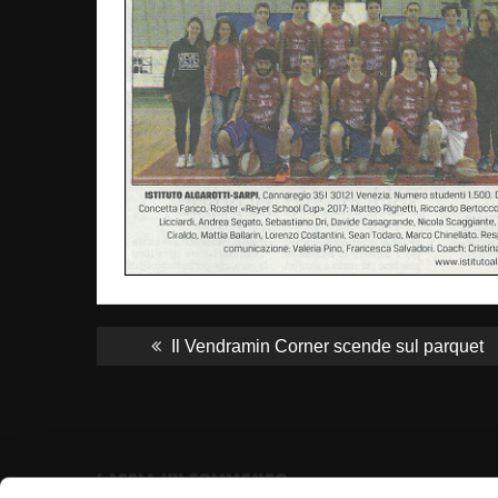
NAVIGAZIONE
ARTICOLI
Previous
Il Vendramin Corner scende sul parquet
post:
LASCIA UN COMMENTO