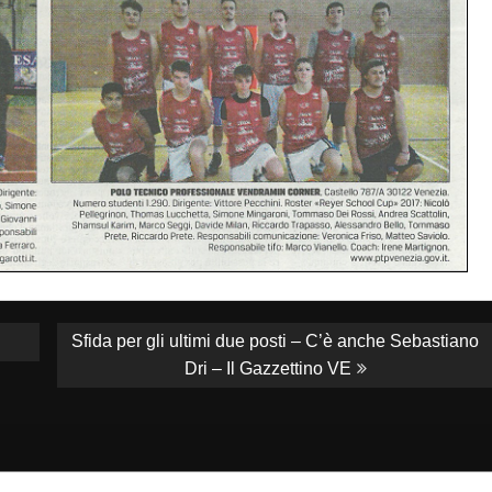
Next
Sfida per gli ultimi due posti – C’è anche Sebastiano
post:
Dri – Il Gazzettino VE