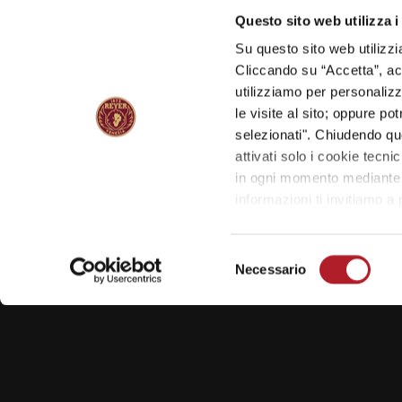
Questo sito web utilizza i
Il tuo indirizzo email non sarà pubblicato.
I campi o
Su questo sito web utilizzi
*
Commento
Cliccando su “Accetta”, acco
utilizziamo per personalizza
le visite al sito; oppure p
selezionati". Chiudendo qu
attivati solo i cookie tecni
in ogni momento mediante il
informazioni ti invitiamo a
Selezione
Necessario
Nome
Email
del
consenso