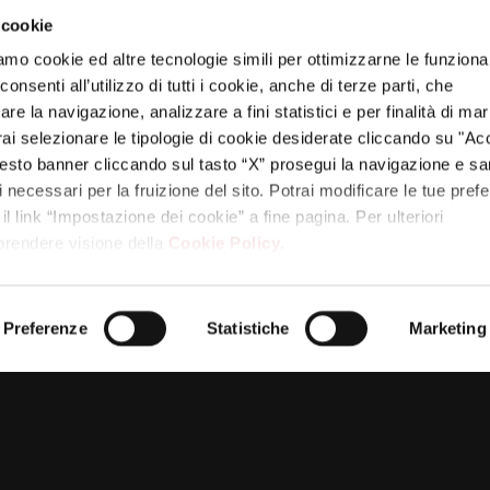
*
 cookie
bbligatori sono contrassegnati
amo cookie ed altre tecnologie simili per ottimizzarne le funzional
nsenti all’utilizzo di tutti i cookie, anche di terze parti, che
re la navigazione, analizzare a fini statistici e per finalità di ma
otrai selezionare le tipologie di cookie desiderate cliccando su "Ac
esto banner cliccando sul tasto “X” prosegui la navigazione e s
ci necessari per la fruizione del sito. Potrai modificare le tue pref
 link “Impostazione dei cookie” a fine pagina. Per ulteriori
 prendere visione della
Cookie Policy
.
Preferenze
Statistiche
Marketing
Sito web