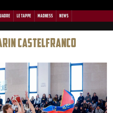
quadre
Le tappe
MADNESS
News
ARIN CASTELFRANCO