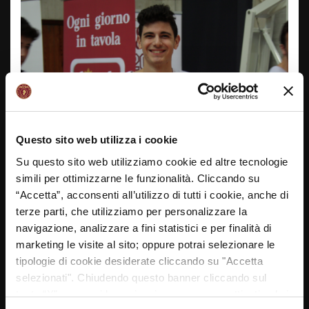
Questo sito web utilizza i cookie
Su questo sito web utilizziamo cookie ed altre tecnologie
simili per ottimizzarne le funzionalità. Cliccando su
“Accetta”, acconsenti all’utilizzo di tutti i cookie, anche di
terze parti, che utilizziamo per personalizzare la
Andrea Perzolla, classe 1997 dell’Istituto Algarotti, è
navigazione, analizzare a fini statistici e per finalità di
stato eletto MVP della Tappa Venezia 2 della Reyer
marketing le visite al sito; oppure potrai selezionare le
School Cup tramite il sondaggio su
tipologie di cookie desiderate cliccando su "Accetta
www.reyer.it/schoolcup-2015/news tramite i voti di tutti
selezionati". Chiudendo questo banner cliccando sul
gli studenti impegnati nel torneo! Complimenti Andrea!
tasto “X” prosegui la navigazione e saranno attivati solo i