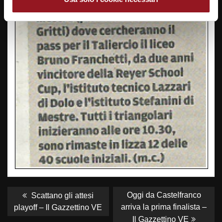
NAVIGAZIONE
ARTICOLI
Previous
Next
Oggi da Castelfranco
Scattano gli attesi
post:
post:
arriva la prima finalista –
playoff – Il Gazzettino VE
Il Gazzettino VE