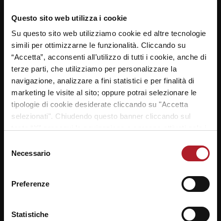
NAVIGAZIONE
Questo sito web utilizza i cookie
ARTICOLI
Previous
Next
Reyer School Cup: Il
Reyer School Cup: Dal
Su questo sito web utilizziamo cookie ed altre tecnologie
post:
post:
Liceo Benedetti batte il
Maso Mvp della Tappa
simili per ottimizzarne le funzionalità. Cliccando su
Liceo Foscarini 55-54 e
Ducale San Donà
“Accetta”, acconsenti all’utilizzo di tutti i cookie, anche di
vola alla Final Four!
terze parti, che utilizziamo per personalizzare la
navigazione, analizzare a fini statistici e per finalità di
marketing le visite al sito; oppure potrai selezionare le
tipologie di cookie desiderate cliccando su "Accetta
LASCIA UN COMMENTO
selezionati". Chiudendo questo banner cliccando sul
tasto “X” prosegui la navigazione e saranno attivati solo i
Il tuo indirizzo email non sarà pubblicato.
I campi
*
cookie tecnici necessari per la fruizione del sito. Potrai
obbligatori sono contrassegnati
Selezione
modificare le tue preferenze in ogni momento mediante il
Necessario
del
*
Commento
link “Impostazione dei cookie” a fine pagina. Per ulteriori
consenso
informazioni ti invitiamo a prendere visione della
Cookie
Preferenze
Policy
.
Statistiche