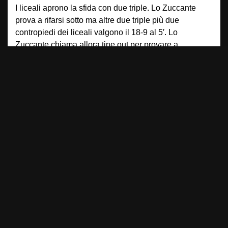
I liceali aprono la sfida con due triple. Lo Zuccante
prova a rifarsi sotto ma altre due triple più due
contropiedi dei liceali valgono il 18-9 al 5′. Lo
Zuccante chiama allora tine out per provare a
riorganizzare le idee. Ne esce un break di 5-0 per lo
Zuccante firmato da Felis (18-15). Il Bruno Franchetti
risponde e si va all’intervallo con la tripla di Antelli che
vale il 25-20. Le due squadre iniziano la seconda
frazione affrontandosi a viso aperto. Trascinato ancora
da Felis lo Zuccante arriva al pareggio a 7′ dalla fine
(27-27). La bomba di Bolpin vale quindi il sorpasso
(28-30). Poi sempre lui mette i liberi del più 4. Ma i
liceali escono dal time out piazzando due bombe con
Lazzarin, per la gioia dei sostenitori della squadra di
casa. La partita si infiamma. Bolpin prova a trascinare
lo Zuccante ma replica ancora Lazzarin dall’arco (39-
38 a 4′ dalla fine). A 1’22” dalla fine il punteggio è di
43-45 per lo Zuccante. È Antelli a realizzare pareggio
e vantaggio per i liceali all’ultimo minuto. Lo Zuccante