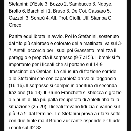
Stefanini: D’Este 3, Bozzo 2, Sambucco 3, Ndoye,
Brollo 6, Barchielli 1, Brusò 3, De Coi, Cassaro 5,
Gazzoli 3, Sorarù 4. All. Prof. Cioffi, Uff. Stampa G.
Greco
Partita equilibrata in avvio. Poi lo Stefanini, sostenuto
dal tifo più caloroso e colorato della mattinata, va sul 3-
7. Antelli accorcia per i suoi poi Grassetto realizza il
pareggio e propizia il sorpasso (9-7 al 5′). Il break si fa
importante per i liceali che si portano sul 14-9
trascinati da Ortolan. La chiusura di frazione sorride
allo Stefanini che con caparbietà arriva all’aggancio
(16-16). Il sorpasso si compie in apertura di seconda
frazione (16-18). Il Bruno Franchetti si sblocca e grazie
a 5 punti di fila più palla recuperata di Antelli ribalta la
situazione (25-20). I liceali trovano fiducia e vanno sul
più 9 a 5′ dal termine. Lo Stefanini prova a rifarsi sotto
con due triple ma il Bruno Zuccante risponde e chiude
i conti sul 42-32.