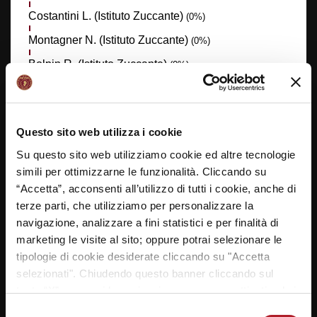
Costantini L. (Istituto Zuccante)
(0%)
Montagner N. (Istituto Zuccante)
(0%)
Bolpin R. (Istituto Zuccante)
(0%)
Barbiero T. (Liceo Classico Bruno-Franchetti)
(0%)
Pastrello R. (Liceo Scientifico Bruno-Franchetti)
(0%)
Questo sito web utilizza i cookie
Covatta M. (Liceo Classico Bruno-Franchetti)
(0%)
Su questo sito web utilizziamo cookie ed altre tecnologie
Pesce C. (Istituto Zuccante)
(0%)
simili per ottimizzarne le funzionalità. Cliccando su
Sherta A. (Istituto Zuccante)
(0%)
“Accetta”, acconsenti all’utilizzo di tutti i cookie, anche di
terze parti, che utilizziamo per personalizzare la
Dal Piva A. (Istituto Zuccante)
(0%)
navigazione, analizzare a fini statistici e per finalità di
Mestriner A. (Istituto Zuccante)
(0%)
marketing le visite al sito; oppure potrai selezionare le
tipologie di cookie desiderate cliccando su "Accetta
Zota F. (Istituto Zuccante)
(0%)
selezionati". Chiudendo questo banner cliccando sul
Chiarin M. (Istituto Zuccante)
(0%)
tasto “X” prosegui la navigazione e saranno attivati solo i
Bello D. (Istituto Zuccante)
(0%)
cookie tecnici necessari per la fruizione del sito. Potrai
Selezione