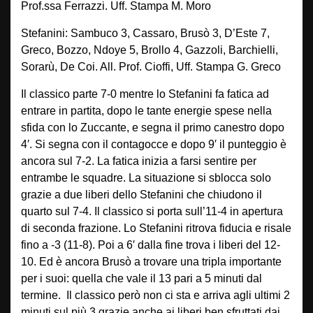
Prof.ssa Ferrazzi. Uff. Stampa M. Moro
Stefanini: Sambuco 3, Cassaro, Brusò 3, D’Este 7,
Greco, Bozzo, Ndoye 5, Brollo 4, Gazzoli, Barchielli,
Sorarù, De Coi. All. Prof. Cioffi, Uff. Stampa G. Greco
Il classico parte 7-0 mentre lo Stefanini fa fatica ad
entrare in partita, dopo le tante energie spese nella
sfida con lo Zuccante, e segna il primo canestro dopo
4′. Si segna con il contagocce e dopo 9′ il punteggio è
ancora sul 7-2. La fatica inizia a farsi sentire per
entrambe le squadre. La situazione si sblocca solo
grazie a due liberi dello Stefanini che chiudono il
quarto sul 7-4. Il classico si porta sull’11-4 in apertura
di seconda frazione. Lo Stefanini ritrova fiducia e risale
fino a -3 (11-8). Poi a 6′ dalla fine trova i liberi del 12-
10. Ed è ancora Brusò a trovare una tripla importante
per i suoi: quella che vale il 13 pari a 5 minuti dal
termine. Il classico però non ci sta e arriva agli ultimi 2
minuti sul più 3 grazie anche ai liberi ben sfruttati dai