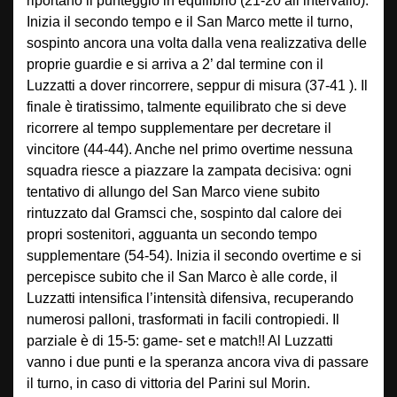
riportano il punteggio in equilibrio (21-20 all’intervallo).
Inizia il secondo tempo e il San Marco mette il turno,
sospinto ancora una volta dalla vena realizzativa delle
proprie guardie e si arriva a 2’ dal termine con il
Luzzatti a dover rincorrere, seppur di misura (37-41 ). Il
finale è tiratissimo, talmente equilibrato che si deve
ricorrere al tempo supplementare per decretare il
vincitore (44-44). Anche nel primo overtime nessuna
squadra riesce a piazzare la zampata decisiva: ogni
tentativo di allungo del San Marco viene subito
rintuzzato dal Gramsci che, sospinto dal calore dei
propri sostenitori, agguanta un secondo tempo
supplementare (54-54). Inizia il secondo overtime e si
percepisce subito che il San Marco è alle corde, il
Luzzatti intensifica l’intensità difensiva, recuperando
numerosi palloni, trasformati in facili contropiedi. Il
parziale è di 15-5: game- set e match!! Al Luzzatti
vanno i due punti e la speranza ancora viva di passare
il turno, in caso di vittoria del Parini sul Morin.