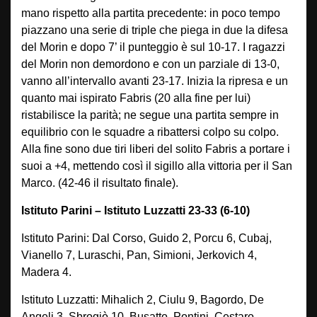
mano rispetto alla partita precedente: in poco tempo
piazzano una serie di triple che piega in due la difesa
del Morin e dopo 7’ il punteggio è sul 10-17. I ragazzi
del Morin non demordono e con un parziale di 13-0,
vanno all’intervallo avanti 23-17. Inizia la ripresa e un
quanto mai ispirato Fabris (20 alla fine per lui)
ristabilisce la parità; ne segue una partita sempre in
equilibrio con le squadre a ribattersi colpo su colpo.
Alla fine sono due tiri liberi del solito Fabris a portare i
suoi a +4, mettendo così il sigillo alla vittoria per il San
Marco. (42-46 il risultato finale).
Istituto Parini – Istituto Luzzatti 23-33 (6-10)
Istituto Parini: Dal Corso, Guido 2, Porcu 6, Cubaj,
Vianello 7, Luraschi, Pan, Simioni, Jerkovich 4,
Madera 4.
Istituto Luzzatti: Mihalich 2, Ciulu 9, Bagordo, De
Angeli 3, Sbrogiò 10, Busatto, Pontini, Cestaro,