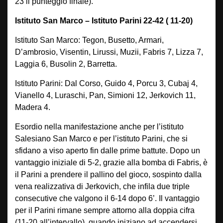
23 il punteggio finale).
Istituto San Marco – Istituto Parini 22-42 ( 11-20)
Istituto San Marco: Tegon, Busetto, Armari,
D’ambrosio, Visentin, Lirussi, Muzii, Fabris 7, Lizza 7,
Laggia 6, Busolin 2, Barretta.
Istituto Parini: Dal Corso, Guido 4, Porcu 3, Cubaj 4,
Vianello 4, Luraschi, Pan, Simioni 12, Jerkovich 11,
Madera 4.
Esordio nella manifestazione anche per l’istituto
Salesiano San Marco e per l’istituto Parini, che si
sfidano a viso aperto fin dalle prime battute. Dopo un
vantaggio iniziale di 5-2, grazie alla bomba di Fabris, è
il Parini a prendere il pallino del gioco, sospinto dalla
vena realizzativa di Jerkovich, che infila due triple
consecutive che valgono il 6-14 dopo 6’. Il vantaggio
per il Parini rimane sempre attorno alla doppia cifra
(11-20 all’intervallo), quando iniziano ad accendersi