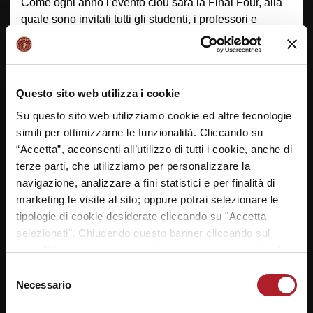
Come ogni anno l’evento clou sarà la Final Four, alla
quale sono invitati tutti gli studenti, i professori e
dirigenti scolastici degli Istituti partecipanti alla Reyer
School Cup. Nell’edizione 2016 il Palasport Taliercio
ha ospitato 3000 studenti che hanno riempito il
Palasport con tifo, coreografie ed esibizioni,
Questo sito web utilizza i cookie
diventando di fatto i veri protagonisti dell’evento. Dopo
Su questo sito web utilizziamo cookie ed altre tecnologie
le felici due edizioni passate, anche le Final Four
simili per ottimizzarne le funzionalità. Cliccando su
dell’edizione 2017 saranno caratterizzate dalla grande
“Accetta”, acconsenti all’utilizzo di tutti i cookie, anche di
grigliata offerta gratuitamente per tutti gli studenti da
terze parti, che utilizziamo per personalizzare la
Ducale. Durante la manifestazione saranno premiati
navigazione, analizzare a fini statistici e per finalità di
tutti gli Istituti che hanno partecipato alla
marketing le visite al sito; oppure potrai selezionare le
#ReyerSchoolCup.
tipologie di cookie desiderate cliccando su "Accetta
Gli Istituti che si contenderanno l’ambito trofeo della
selezionati". Chiudendo questo banner cliccando sul
Reyer School Cup sono:
tasto “X” prosegui la navigazione e saranno attivati solo i
cookie tecnici necessari per la fruizione del sito. Potrai
Selezione
modificare le tue preferenze in ogni momento mediante il
Necessario
del
link “Impostazione dei cookie” a fine pagina. Per ulteriori
consenso