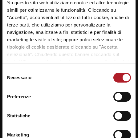
Su questo sito web utilizziamo cookie ed altre tecnologie
simili per ottimizzarne le funzionalità. Cliccando su
“Accetta”, acconsenti all’utilizzo di tutti i cookie, anche di
terze parti, che utilizziamo per personalizzare la
navigazione, analizzare a fini statistici e per finalità di
marketing le visite al sito; oppure potrai selezionare le
tipologie di cookie desiderate cliccando su "Accetta
selezionati". Chiudendo questo banner cliccando sul
tasto “X” prosegui la navigazione e saranno attivati solo i
cookie tecnici necessari per la fruizione del sito. Potrai
Selezione
modificare le tue preferenze in ogni momento mediante il
Necessario
del
link “Impostazione dei cookie” a fine pagina. Per ulteriori
consenso
informazioni ti invitiamo a prendere visione della
Cookie
Preferenze
Policy
.
Statistiche
Marketing