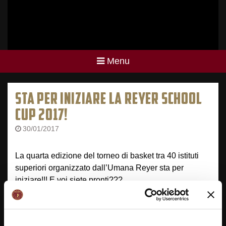
Menu
STA PER INIZIARE LA REYER SCHOOL
CUP 2017!
30/01/2017
La quarta edizione del torneo di basket tra 40 istituti
superiori organizzato dall’Umana Reyer sta per
iniziare!!! E voi siete pronti???
NAVIGAZIONE
ARTICOLI
Previous
Next
RSC: Il Liceo Stefanini di
Quaranta istituti in lizza