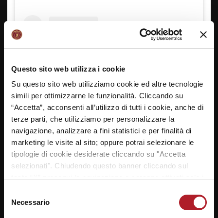
Questo sito web utilizza i cookie
Su questo sito web utilizziamo cookie ed altre tecnologie
simili per ottimizzarne le funzionalità. Cliccando su
“Accetta”, acconsenti all’utilizzo di tutti i cookie, anche di
terze parti, che utilizziamo per personalizzare la
navigazione, analizzare a fini statistici e per finalità di
Visualizza questo post su Instagram
marketing le visite al sito; oppure potrai selezionare le
tipologie di cookie desiderate cliccando su "Accetta
selezionati". Chiudendo questo banner cliccando sul
tasto “X” prosegui la navigazione e saranno attivati solo i
cookie tecnici necessari per la fruizione del sito. Potrai
Selezione
modificare le tue preferenze in ogni momento mediante il
Necessario
del
link “Impostazione dei cookie” a fine pagina. Per ulteriori
consenso