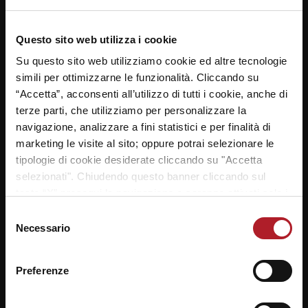
23/02/2015
Questo sito web utilizza i cookie
Federico Cassaro del Liceo Stefanini di Mestre è
l’MVP della Tappa Mestre 2! Il classe 1995 è stato
Su questo sito web utilizziamo cookie ed altre tecnologie
eletto tramite il sondaggio su www.reyer.it/schoolcup-
simili per ottimizzarne le funzionalità. Cliccando su
2015/news tramite i voti di tutti gli studenti impegnati
“Accetta”, acconsenti all’utilizzo di tutti i cookie, anche di
nel torneo. Complimenti Federico!
terze parti, che utilizziamo per personalizzare la
navigazione, analizzare a fini statistici e per finalità di
marketing le visite al sito; oppure potrai selezionare le
tipologie di cookie desiderate cliccando su "Accetta
selezionati". Chiudendo questo banner cliccando sul
SEGUICI SU
tasto “X” prosegui la navigazione e saranno attivati solo i
cookie tecnici necessari per la fruizione del sito. Potrai
Selezione
modificare le tue preferenze in ogni momento mediante il
Necessario
del
link “Impostazione dei cookie” a fine pagina. Per ulteriori
consenso
informazioni ti invitiamo a prendere visione della
Cookie
Notizie da
metropolitano.it
Preferenze
Policy
.
07/08/2026
Essere single nel 2026 è un lusso