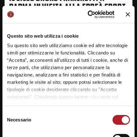
PARMA IN VISITA ALLA ERREÀ SPORT
23/01/2017
Gli studenti della 3E del Liceo
Questo sito web utilizza i cookie
Scientifico #Bruno –
#Franchetti a Parma visitano
Su questo sito web utilizziamo cookie ed altre tecnologie
la sede Aziendale di Erreà
simili per ottimizzarne le funzionalità. Cliccando su
Sport, sponsor tecnico
“Accetta”, acconsenti all’utilizzo di tutti i cookie, anche di
dell’Umana #Reyer. L’uscita
terze parti, che utilizziamo per personalizzare la
scolastica nella Città Emiliana
navigazione, analizzare a fini statistici e per finalità di
è offerta dalla società orogranata e Erreà all’Istituto
marketing le visite al sito; oppure potrai selezionare le
veneziano vincitore della #ReyerSchoolCup2016.
tipologie di cookie desiderate cliccando su "Accetta
Buona giornata
[…]
selezionati". Chiudendo questo banner cliccando sul
tasto “X” prosegui la navigazione e saranno attivati solo i
cookie tecnici necessari per la fruizione del sito. Potrai
Selezione
modificare le tue preferenze in ogni momento mediante il
Necessario
del
link “Impostazione dei cookie” a fine pagina. Per ulteriori
SEGUICI SU
consenso
informazioni ti invitiamo a prendere visione della
Cookie