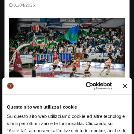
01/04/2025
Questo sito web utilizza i cookie
E’ tutto pronto per le Final Four della decima edizione
Su questo sito web utilizziamo cookie ed altre tecnologie
della Volksbank Reyer School Cup!
simili per ottimizzarne le funzionalità. Cliccando su
Le quattro vincitrici delle #RBCare Reyer Madness si
“Accetta”, acconsenti all’utilizzo di tutti i cookie, anche di