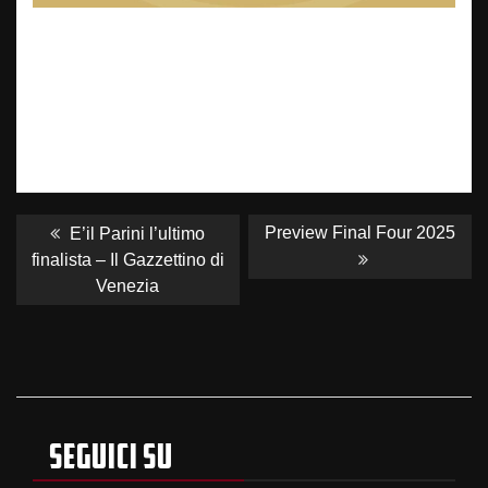
NAVIGAZIONE
ARTICOLI
Previous
Next
Preview Final Four 2025
E’il Parini l’ultimo
post:
post:
finalista – Il Gazzettino di
Venezia
SEGUICI SU