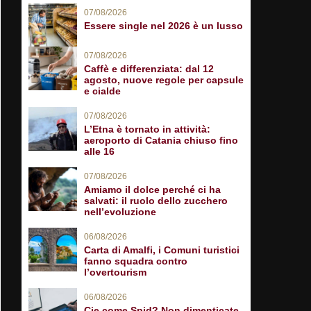
07/08/2026
Essere single nel 2026 è un lusso
07/08/2026
Caffè e differenziata: dal 12
agosto, nuove regole per capsule
e cialde
07/08/2026
L’Etna è tornato in attività:
aeroporto di Catania chiuso fino
alle 16
07/08/2026
Amiamo il dolce perché ci ha
salvati: il ruolo dello zucchero
nell’evoluzione
06/08/2026
Carta di Amalfi, i Comuni turistici
fanno squadra contro
l’overtourism
06/08/2026
Cie come Spid? Non dimenticate