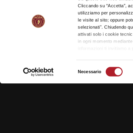
Cliccando su “Accetta”, acco
utilizziamo per personalizza
le visite al sito; oppure p
selezionati". Chiudendo qu
attivati solo i cookie tecni
in ogni momento mediante il
informazioni ti invitiamo a
NAVIGAZIONE
ARTICOLI
Previous
Mogliano Veneto, vuol dire Liceo Berto!
Selezione
post:
Necessario
del
consenso