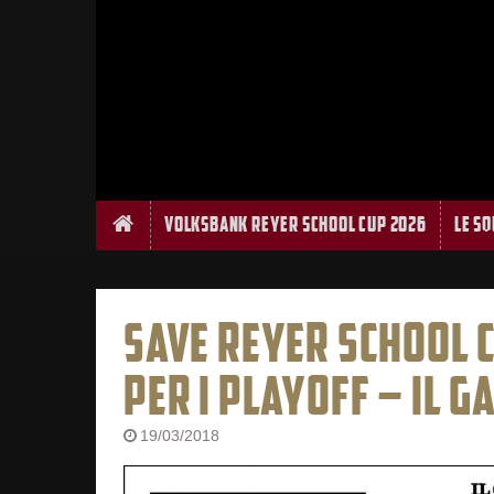
Home
Volksbank Reyer School Cup 2026
Le S
SAVE REYER SCHOOL C
PER I PLAYOFF – IL G
19/03/2018