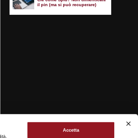
il pin (ma si può recuperare)
Accetta
ità.