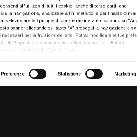
nsenti all’utilizzo di tutti i cookie, anche di terze parti, che
re la navigazione, analizzare a fini statistici e per finalità di ma
otrai selezionare le tipologie di cookie desiderate cliccando su "Ac
esto banner cliccando sul tasto “X” prosegui la navigazione e s
ci necessari per la fruizione del sito. Potrai modificare le tue pref
 link “Impostazione dei cookie” a fine pagina. Per ulteriori
 prendere visione della
Cookie Policy
.
Next
Save Reyer School Cup, oggi le ultime gare per i
post:
Preferenze
Statistiche
Marketing
playoff – Il Gazzettino Ve_2
PARTNER