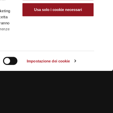
Usa solo i cookie necessari
rketing
cetta
aranno
erenze
Impostazione dei cookie