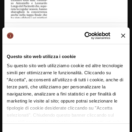
LA REYER SCHOOL CUP I RACCONTI
DEGLI STUDENTI – IL GAZZETTINO DI
VENEZIA
Questo sito web utilizza i cookie
17/04/2023
Su questo sito web utilizziamo cookie ed altre tecnologie
simili per ottimizzarne le funzionalità. Cliccando su
“Accetta”, acconsenti all’utilizzo di tutti i cookie, anche di
terze parti, che utilizziamo per personalizzare la
navigazione, analizzare a fini statistici e per finalità di
marketing le visite al sito; oppure potrai selezionare le
tipologie di cookie desiderate cliccando su "Accetta
selezionati". Chiudendo questo banner cliccando sul
tasto “X” prosegui la navigazione e saranno attivati solo i
IL PROGETTO REYER CON LE SCUOLE
cookie tecnici necessari per la fruizione del sito. Potrai
Selezione