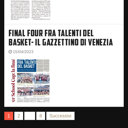
FINAL FOUR FRA TALENTI DEL
BASKET- IL GAZZETTINO DI VENEZIA
15/04/2023
NAVIGAZIONE
1
2
…
8
Successivi
ARTICOLI