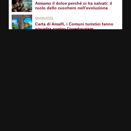
Amiamo il dolce perché ci ha salvati: il
ruolo dello zucchero nell’evoluzione
06/08/2026
Carta di Amalfi, i Comuni turistici fanno
squadra contro l’overtourism
06/08/2026
Cie come Spid? Non dimenticate il pin
(ma si può recuperare)
PARTNER