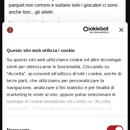
parquet non corrono e sudano solo i giocatori ci sono
anche loro…gli arbitri.
Il loro ruolo è a dir poco fondamentale, non
esageriamo se diciamo che senza di loro non si può
letteralmente giocare…quindi complimenti ragazzi e
grazie per il vostro preziosissimo lavoro.
Questo sito web utilizza i cookie
Su questo sito web utilizziamo cookie ed altre tecnologie
simili per ottimizzarne le funzionalità. Cliccando su
“Accetta”, acconsenti all’utilizzo di tutti i cookie, anche di
terze parti, che utilizziamo per personalizzare la
navigazione, analizzare a fini statistici e per finalità di
marketing le visite al sito; oppure potrai selezionare le
tipologie di cookie desiderate cliccando su "Accetta
selezionati". Chiudendo questo banner cliccando sul
tasto “X” prosegui la navigazione e saranno attivati solo i
cookie tecnici necessari per la fruizione del sito. Potrai
Selezione
modificare le tue preferenze in ogni momento mediante il
Necessario