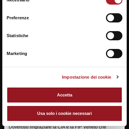
del
link “Impostazione dei cookie” a fine pagina. Per ulteriori
consenso
informazioni ti invitiamo a prendere visione della
Cookie
La terna della Tappa Umana Padova 1 con l’istruttore
Preferenze
Policy
.
regionale Longo Nicola.
Statistiche
Marketing
Impostazione dei cookie
Accetta
I ragazzi che hanno guidato gli incontri della Tappa
Usa solo i cookie necessari
Volksbank Venezia 1 al Palasport Arsenale.
Doveroso ringraziare la CIA e la FIP Veneto che