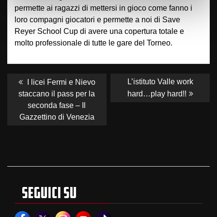
permette ai ragazzi di mettersi in gioco come fanno i
loro compagni giocatori e permette a noi di Save
Reyer School Cup di avere una copertura totale e
molto professionale di tutte le gare del Torneo.
NAVIGAZIONE
ARTICOLI
Previous
Next
L’istituto Valle work
I licei Fermi e Nievo
post:
post:
staccano il pass per la
hard…play hard!!
seconda fase – Il
Gazzettino di Venezia
SEGUICI SU