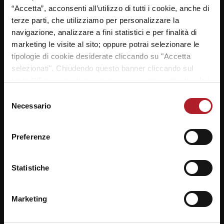
“Accetta”, acconsenti all’utilizzo di tutti i cookie, anche di
terze parti, che utilizziamo per personalizzare la
navigazione, analizzare a fini statistici e per finalità di
marketing le visite al sito; oppure potrai selezionare le
tipologie di cookie desiderate cliccando su "Accetta
selezionati". Chiudendo questo banner cliccando sul
tasto “X” prosegui la navigazione e saranno attivati solo i
cookie tecnici necessari per la fruizione del sito. Potrai
Selezione
modificare le tue preferenze in ogni momento mediante il
Necessario
del
link “Impostazione dei cookie” a fine pagina. Per ulteriori
consenso
informazioni ti invitiamo a prendere visione della
Cookie
Preferenze
Policy
.
Statistiche
NAVIGAZIONE
Marketing
ARTICOLI
Previous
Next
Derby storici e un debutto
Round 13 “Vivimondo”:
post:
post: