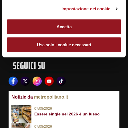
assoluto: il Round 14 IN’s
il Brocchi di Bassano
Mercato infiamma San
domina, Istituto Superiore
Impostazione dei cookie
di Feltre secondo col
Donà!
brivido
Accetta
Usa solo i cookie necessari
SEGUICI SU
Notizie da
metropolitano.it
07/08/2026
Essere single nel 2026 è un lusso
07/08/2026