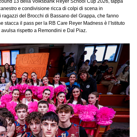
 il Round 13 della Volksbank Reyer School Cup 2026, tappa
nestro e condivisione ricca di colpi di scena in
 i ragazzi del Brocchi di Bassano del Grappa, che fanno
che stacca il pass per la RB Care Reyer Madness è l’Istituto
ca avulsa rispetto a Remondini e Dal Piaz.