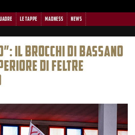
quadre
Le tappe
MADNESS
News
”: IL BROCCHI DI BASSANO
PERIORE DI FELTRE
O