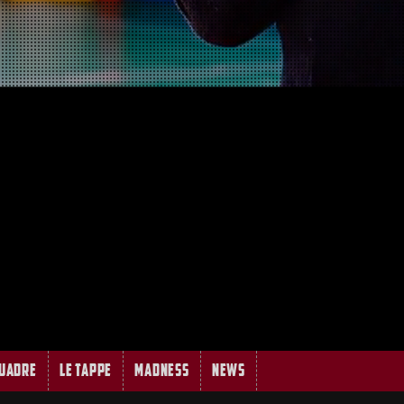
quadre
Le tappe
MADNESS
News