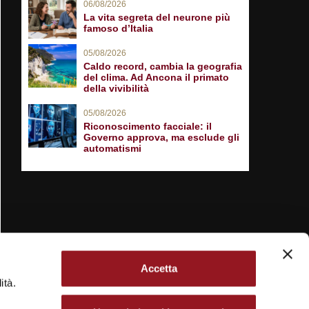
06/08/2026
La vita segreta del neurone più
famoso d’Italia
05/08/2026
Caldo record, cambia la geografia
del clima. Ad Ancona il primato
della vivibilità
05/08/2026
Riconoscimento facciale: il
Governo approva, ma esclude gli
automatismi
Accetta
ità.