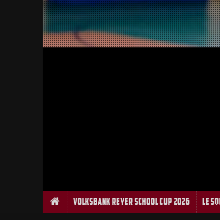
Home
Volksbank Reyer School Cup 2026
Le S