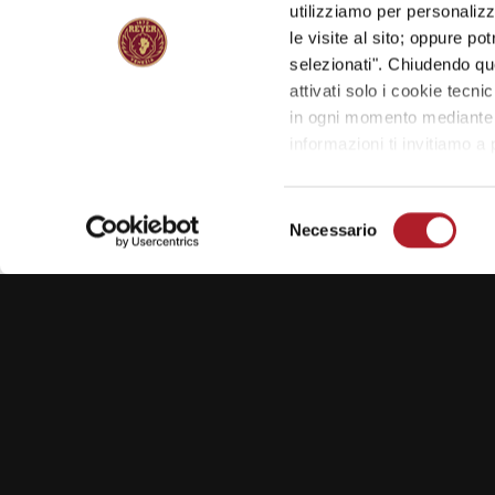
utilizziamo per personalizza
le visite al sito; oppure p
selezionati". Chiudendo qu
attivati solo i cookie tecni
in ogni momento mediante il
informazioni ti invitiamo a
Selezione
Necessario
del
consenso