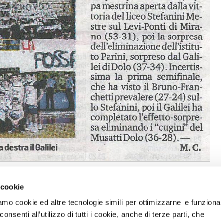
 cookie
Next
Reyer School Cup, il “Bruno-Franchetti” alla Final
amo cookie ed altre tecnologie simili per ottimizzarne le funzional
post:
Four – Il Gazzettino di Venezia
nsenti all’utilizzo di tutti i cookie, anche di terze parti, che