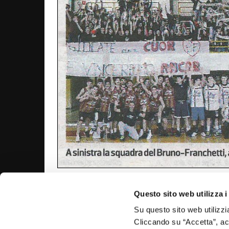
NAVIGAZIONE
Questo sito web utilizza i
ARTICOLI
Previous
3 di 4 – Reyer Madness RBM Mestre!
Su questo sito web utilizzi
post:
Cliccando su “Accetta”, acco