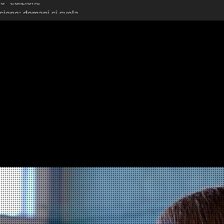
sione: domani si svela
ksbank Reyer School
yer School Cup 2026:
ori, Si Riapre la Sfida!
er School Cup 2025: i
10ª edizione