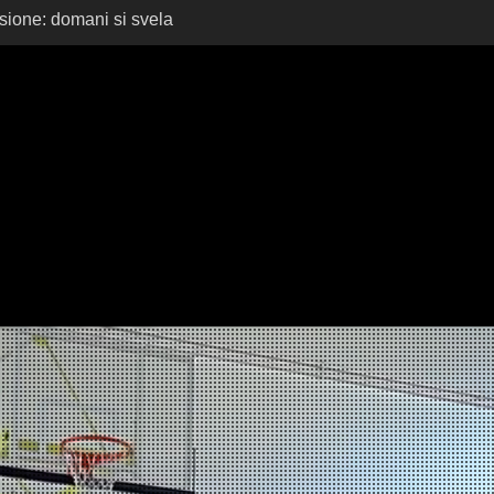
sione: domani si svela
ksbank Reyer School
yer School Cup 2026:
ori, Si Riapre la Sfida!
er School Cup 2025: i
10ª edizione