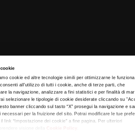
 cookie
amo cookie ed altre tecnologie simili per ottimizzarne le funzional
nsenti all’utilizzo di tutti i cookie, anche di terze parti, che
re la navigazione, analizzare a fini statistici e per finalità di ma
otrai selezionare le tipologie di cookie desiderate cliccando su "Ac
esto banner cliccando sul tasto “X” prosegui la navigazione e s
PARTNER
ci necessari per la fruizione del sito. Potrai modificare le tue pref
 link “Impostazione dei cookie” a fine pagina. Per ulteriori
 prendere visione della
Cookie Policy
.