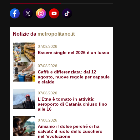
Notizie da
metropolitano.it
07/08/2026
Essere single nel 2026 è un lusso
07/08/2026
Caffè e differenziata: dal 12
agosto, nuove regole per capsule
e cialde
07/08/2026
L’Etna è tornato in attività:
aeroporto di Catania chiuso fino
alle 16
07/08/2026
Amiamo il dolce perché ci ha
salvati: il ruolo dello zucchero
nell’evoluzione