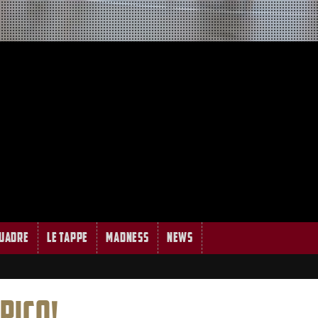
quadre
Le tappe
MADNESS
News
ARICO!