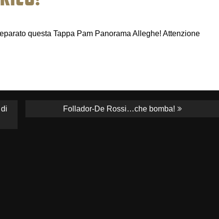
 preparato questa Tappa Pam Panorama Alleghe! Attenzione
Next
di
Follador-De Rossi…che bomba!
post: