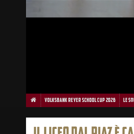
Home
Volksbank Reyer School Cup 2026
Le S
IL LICEO DAL PIAZ È C