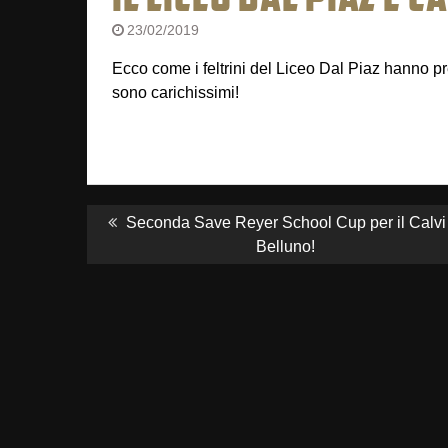
23/02/2019
Ecco come i feltrini del Liceo Dal Piaz hanno
sono carichissimi!
NAVIGAZIONE
ARTICOLI
Previous
Seconda Save Reyer School Cup per il Calvi 
post:
Belluno!