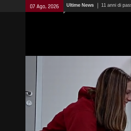
Skip
Ultime News
11 anni di pas
07 Ago, 2026
to
la nuova Volk
content
Cup
Volksbank Re
Scaldate i Moto
Volksbank Rey
numeri della 1