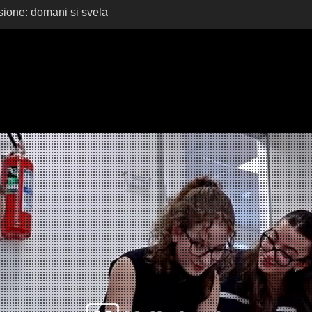
sione: domani si svela
sbank Reyer School
yer School Cup 2026:
ri, Si Riapre la Sfida!
er School Cup 2025: i
0ª edizione