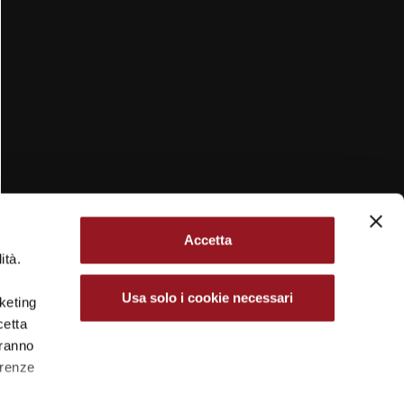
Accetta
ità.
Usa solo i cookie necessari
rketing
cetta
aranno
erenze