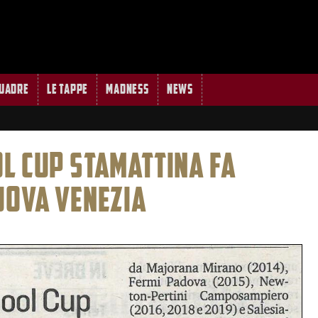
quadre
Le tappe
MADNESS
News
L CUP STAMATTINA FA
UOVA VENEZIA