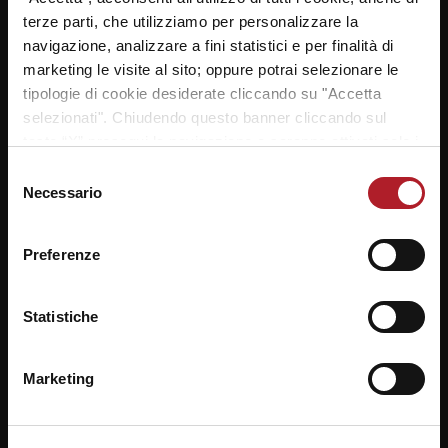
terze parti, che utilizziamo per personalizzare la
navigazione, analizzare a fini statistici e per finalità di
marketing le visite al sito; oppure potrai selezionare le
tipologie di cookie desiderate cliccando su "Accetta
selezionati". Chiudendo questo banner cliccando sul
tasto “X” prosegui la navigazione e saranno attivati solo i
cookie tecnici necessari per la fruizione del sito. Potrai
Selezione
modificare le tue preferenze in ogni momento mediante il
Necessario
del
link “Impostazione dei cookie” a fine pagina. Per ulteriori
consenso
informazioni ti invitiamo a prendere visione della
Cookie
Preferenze
Policy
.
Statistiche
Marketing
NAVIGAZIONE
ARTICOLI
Previous
Next
Reyer School Cup, la
Preview Tappa 7 iN’S
post:
post:
settima tappa a Mestre –
Mercato Mestre 2