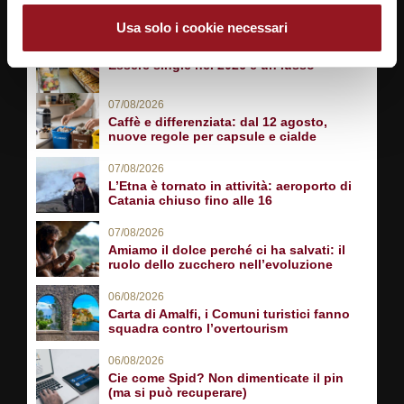
Notizie da
metropolitano.it
Usa solo i cookie necessari
07/08/2026
Essere single nel 2026 è un lusso
07/08/2026
Caffè e differenziata: dal 12 agosto,
nuove regole per capsule e cialde
07/08/2026
L’Etna è tornato in attività: aeroporto di
Catania chiuso fino alle 16
07/08/2026
Amiamo il dolce perché ci ha salvati: il
ruolo dello zucchero nell’evoluzione
06/08/2026
Carta di Amalfi, i Comuni turistici fanno
squadra contro l’overtourism
06/08/2026
Cie come Spid? Non dimenticate il pin
(ma si può recuperare)