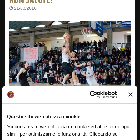
21/03/2016
Questo sito web utilizza i cookie
La seconda fase della Reyer School Cup è alle porte. I
12 istituti qualificati si sfideranno in quattro spareggi
Su questo sito web utilizziamo cookie ed altre tecnologie
con “triangolari” all’italiana. Di seguito le date e gli
simili per ottimizzarne le funzionalità. Cliccando su
istituti coinvolti nei playoff RBM Salute: