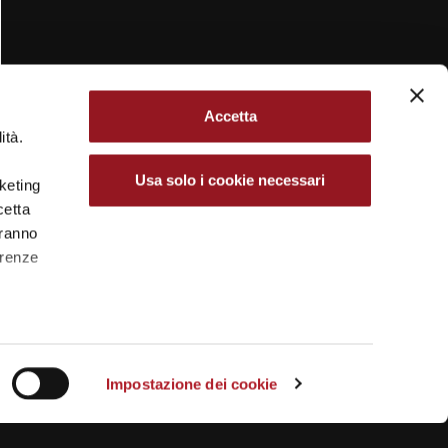
Accetta
ità.
Usa solo i cookie necessari
rketing
cetta
aranno
erenze
Impostazione dei cookie