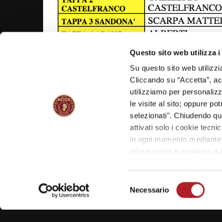
Questo sito web utilizza i
Su questo sito web utilizzi
Cliccando su “Accetta”, acco
NAVIGAZIONE
utilizziamo per personalizza
le visite al sito; oppure p
ARTICOLI
Previous
Reyer School Cup: il Liceo Berto strappa il p
selezionati". Chiudendo qu
post:
per i Playoff!
attivati solo i cookie tecni
in ogni momento mediante il
informazioni ti invitiamo a
LASCIA UN COMMENTO
Selezione
Il tuo indirizzo email non sarà pubblicato.
I campi o
Necessario
del
*
Commento
consenso