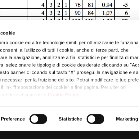
 cookie
amo cookie ed altre tecnologie simili per ottimizzarne le funzional
nsenti all’utilizzo di tutti i cookie, anche di terze parti, che
re la navigazione, analizzare a fini statistici e per finalità di ma
otrai selezionare le tipologie di cookie desiderate cliccando su "Ac
Next
ass
Il Liceo Berto vola ai playoff – Il Gazzettino VE
esto banner cliccando sul tasto “X” prosegui la navigazione e s
post:
ci necessari per la fruizione del sito. Potrai modificare le tue pref
 link “Impostazione dei cookie” a fine pagina. Per ulteriori
 prendere visione della
Cookie Policy
.
*
bbligatori sono contrassegnati
Preferenze
Statistiche
Marketing