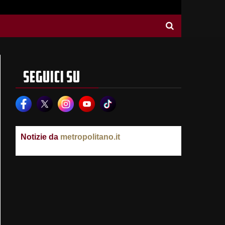
SEGUICI SU
Notizie da
metropolitano.it
05/08/2026
Caldo record, cambia la geografia del clima.
Ad Ancona il primato della vivibilità
05/08/2026
Riconoscimento facciale: il Governo
approva, ma esclude gli automatismi