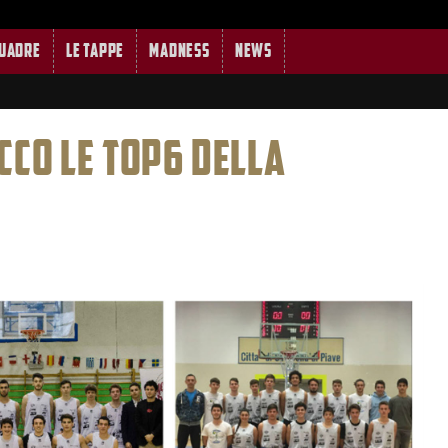
quadre
Le tappe
MADNESS
News
CCO LE TOP6 DELLA