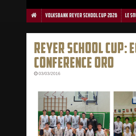
Home
Volksbank Reyer School Cup 2026
Le S
REYER SCHOOL CUP: E
CONFERENCE ORO
03/03/2016