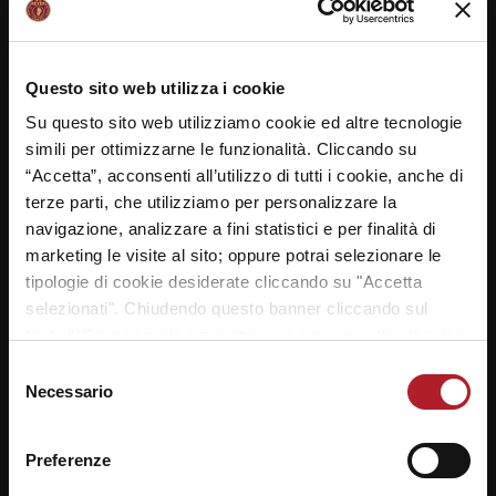
Questo sito web utilizza i cookie
Su questo sito web utilizziamo cookie ed altre tecnologie
simili per ottimizzarne le funzionalità. Cliccando su
“Accetta”, acconsenti all’utilizzo di tutti i cookie, anche di
terze parti, che utilizziamo per personalizzare la
navigazione, analizzare a fini statistici e per finalità di
marketing le visite al sito; oppure potrai selezionare le
tipologie di cookie desiderate cliccando su "Accetta
selezionati". Chiudendo questo banner cliccando sul
tasto “X” prosegui la navigazione e saranno attivati solo i
cookie tecnici necessari per la fruizione del sito. Potrai
Selezione
modificare le tue preferenze in ogni momento mediante il
Necessario
del
link “Impostazione dei cookie” a fine pagina. Per ulteriori
consenso
informazioni ti invitiamo a prendere visione della
Cookie
Preferenze
Policy
.