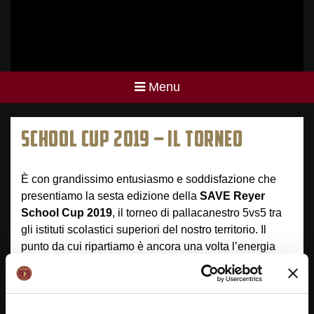
Menu
SCHOOL CUP 2019 – IL TORNEO
È con grandissimo entusiasmo e soddisfazione che
presentiamo la sesta edizione della
SAVE Reyer
School Cup 2019
, il torneo di pallacanestro 5vs5 tra
gli istituti scolastici superiori del nostro territorio. Il
punto da cui ripartiamo è ancora una volta l’energia
degli oltre 3.000 studenti che hanno riempito il
Taliercio in occasione delle Final Four della passata
edizione: una mattinata di aggregazione, sport e
spettacolo che è stata il culmine di un’edizione sempre