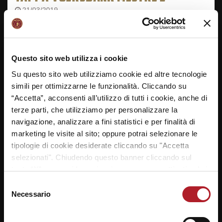
21/03/2019
Penultimo appuntamento del Qualification Round
#Save #ReyerSchoolCup nella Tappa Volksbank
Mestre 2! Mattinata intensa ed emozionante al Gritti di
Questo sito web utilizza i cookie
Mestre!
Su questo sito web utilizziamo cookie ed altre tecnologie
Produzione e montaggio di Alessandro Scarpa Studio
simili per ottimizzarne le funzionalità. Cliccando su
“Accetta”, acconsenti all’utilizzo di tutti i cookie, anche di
NAVIGAZIONE
terze parti, che utilizziamo per personalizzare la
navigazione, analizzare a fini statistici e per finalità di
ARTICOLI
Previous
Next
Tappa Ducale Venezia
Tappa Umana Mirano!
marketing le visite al sito; oppure potrai selezionare le
post:
post:
2
tipologie di cookie desiderate cliccando su "Accetta
selezionati". Chiudendo questo banner cliccando sul
tasto “X” prosegui la navigazione e saranno attivati solo i
cookie tecnici necessari per la fruizione del sito. Potrai
Selezione
modificare le tue preferenze in ogni momento mediante il
Necessario
del
link “Impostazione dei cookie” a fine pagina. Per ulteriori
consenso
SEGUICI SU
informazioni ti invitiamo a prendere visione della
Cookie