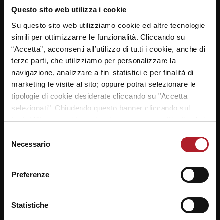
NAVIGAZIONE
Questo sito web utilizza i cookie
ARTICOLI
Previous
Next
Reyer School Cup, oggi
Reyer School Cup: la
Su questo sito web utilizziamo cookie ed altre tecnologie
post:
post:
tappa veneziana – La
presentazione dell’Istituto
simili per ottimizzarne le funzionalità. Cliccando su
Algarotti
Nuova VE
“Accetta”, acconsenti all’utilizzo di tutti i cookie, anche di
terze parti, che utilizziamo per personalizzare la
navigazione, analizzare a fini statistici e per finalità di
marketing le visite al sito; oppure potrai selezionare le
LASCIA UN COMMENTO
tipologie di cookie desiderate cliccando su "Accetta
selezionati". Chiudendo questo banner cliccando sul
Il tuo indirizzo email non sarà pubblicato.
I campi
tasto “X” prosegui la navigazione e saranno attivati solo i
*
obbligatori sono contrassegnati
cookie tecnici necessari per la fruizione del sito. Potrai
Selezione
*
modificare le tue preferenze in ogni momento mediante il
Commento
Necessario
del
link “Impostazione dei cookie” a fine pagina. Per ulteriori
consenso
informazioni ti invitiamo a prendere visione della
Cookie
Preferenze
Policy
.
Statistiche