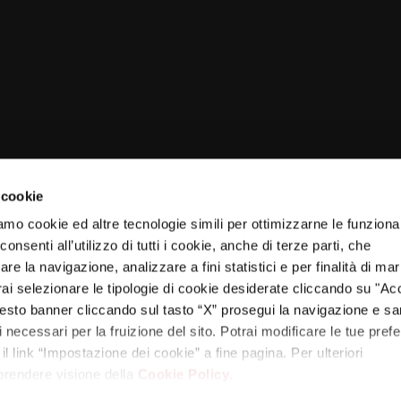
 cookie
amo cookie ed altre tecnologie simili per ottimizzarne le funzional
nsenti all’utilizzo di tutti i cookie, anche di terze parti, che
re la navigazione, analizzare a fini statistici e per finalità di ma
otrai selezionare le tipologie di cookie desiderate cliccando su "Ac
esto banner cliccando sul tasto “X” prosegui la navigazione e s
PARTNER
ci necessari per la fruizione del sito. Potrai modificare le tue pref
 link “Impostazione dei cookie” a fine pagina. Per ulteriori
 prendere visione della
Cookie Policy
.