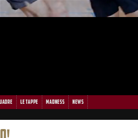
quadre
Le tappe
MADNESS
News
O!