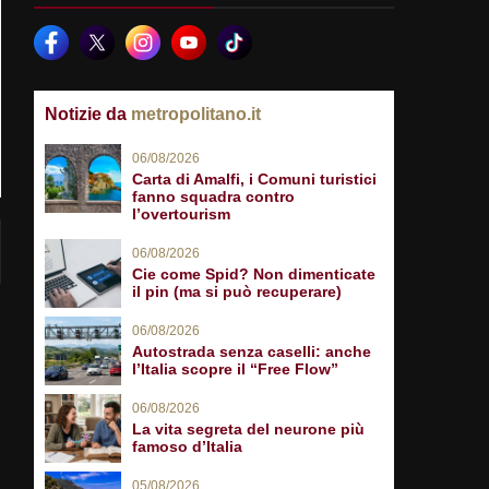
Notizie da
metropolitano.it
06/08/2026
Carta di Amalfi, i Comuni turistici
fanno squadra contro
l’overtourism
06/08/2026
Cie come Spid? Non dimenticate
il pin (ma si può recuperare)
06/08/2026
Autostrada senza caselli: anche
l’Italia scopre il “Free Flow”
06/08/2026
La vita segreta del neurone più
famoso d’Italia
05/08/2026