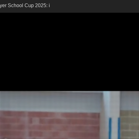
er School Cup 2025: i
10ª edizione
sione: domani si svela
ksbank Reyer School
yer School Cup 2026:
ori, Si Riapre la Sfida!