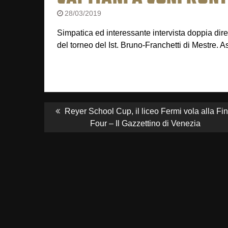
28/03/2019
Simpatica ed interessante intervista doppia dir
del torneo del Ist. Bruno-Franchetti di Mestre. 
NAVIGAZIONE
ARTICOLI
Previous
Reyer School Cup, il liceo Fermi vola alla Fin
post:
Four – Il Gazzettino di Venezia