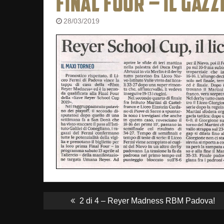
FINAL FOUR – IL GAZZ
28/03/2019
NAVIGAZIONE
ARTICOLI
Previous
2 di 4 – Reyer Madness RBM Padova!
post: