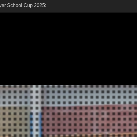
er School Cup 2025: i
0ª edizione
sione: domani si svela
sbank Reyer School
yer School Cup 2026:
ri, Si Riapre la Sfida!