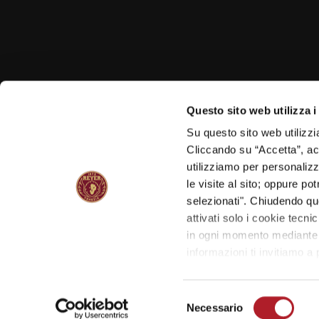
Questo sito web utilizza i
Su questo sito web utilizzi
Cliccando su “Accetta”, acco
utilizziamo per personalizza
le visite al sito; oppure p
selezionati". Chiudendo qu
attivati solo i cookie tecni
in ogni momento mediante il
informazioni ti invitiamo a
Selezione
Necessario
del