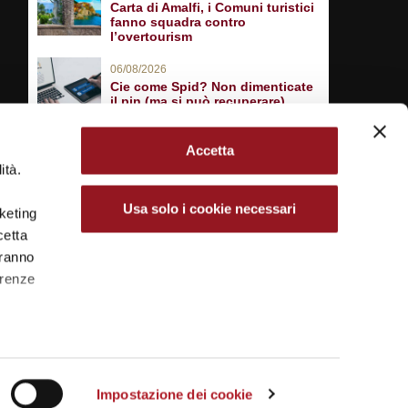
Carta di Amalfi, i Comuni turistici
fanno squadra contro
l’overtourism
06/08/2026
Cie come Spid? Non dimenticate
il pin (ma si può recuperare)
Accetta
ità.
Usa solo i cookie necessari
rketing
cetta
aranno
erenze
Impostazione dei cookie