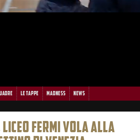
quadre
Le tappe
MADNESS
News
 LICEO FERMI VOLA ALLA