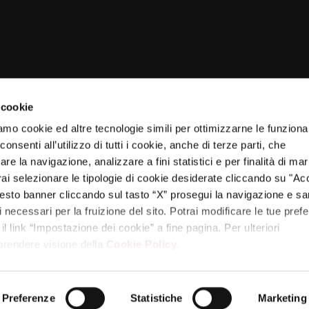
 cookie
amo cookie ed altre tecnologie simili per ottimizzarne le funzional
nsenti all’utilizzo di tutti i cookie, anche di terze parti, che
re la navigazione, analizzare a fini statistici e per finalità di ma
otrai selezionare le tipologie di cookie desiderate cliccando su "Ac
esto banner cliccando sul tasto “X” prosegui la navigazione e s
ci necessari per la fruizione del sito. Potrai modificare le tue pref
 link “Impostazione dei cookie” a fine pagina. Per ulteriori
PARTNER
 prendere visione della
Cookie Policy
.
Preferenze
Statistiche
Marketing