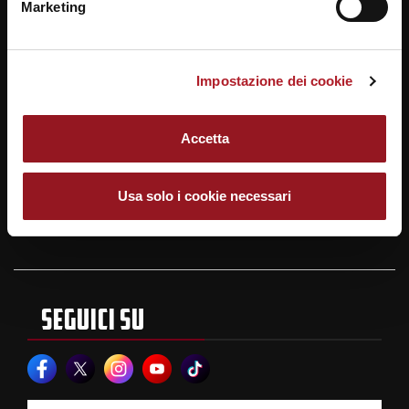
Marketing
13
DANIEL
GRINCO
3 B RIM
L.
Impostazione dei cookie
14
LEONARDO
MORO
5 B AFM
L.
15
SEBASTIANO
LELLI
5 B AFM
L.
Accetta
Usa solo i cookie necessari
SEGUICI SU