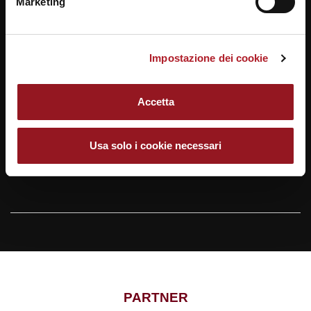
Marketing
06/08/2026
La vita segreta del neurone più famoso
d’Italia
05/08/2026
Impostazione dei cookie
Caldo record, cambia la geografia del
clima. Ad Ancona il primato della vivibilità
Accetta
05/08/2026
Riconoscimento facciale: il Governo
approva, ma esclude gli automatismi
Usa solo i cookie necessari
PARTNER