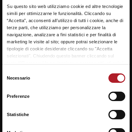
Su questo sito web utilizziamo cookie ed altre tecnologie
simili per ottimizzarne le funzionalità. Cliccando su
“Accetta”, acconsenti all’utilizzo di tutti i cookie, anche di
SEGUICI SU
terze parti, che utilizziamo per personalizzare la
navigazione, analizzare a fini statistici e per finalità di
marketing le visite al sito; oppure potrai selezionare le
tipologie di cookie desiderate cliccando su "Accetta
selezionati". Chiudendo questo banner cliccando sul
Notizie da
metropolitano.it
tasto “X” prosegui la navigazione e saranno attivati solo i
cookie tecnici necessari per la fruizione del sito. Potrai
06/08/2026
Selezione
Carta di Amalfi, i Comuni turistici fanno
modificare le tue preferenze in ogni momento mediante il
Necessario
del
squadra contro l’overtourism
link “Impostazione dei cookie” a fine pagina. Per ulteriori
consenso
informazioni ti invitiamo a prendere visione della
Cookie
06/08/2026
Preferenze
Cie come Spid? Non dimenticate il pin
Policy
.
(ma si può recuperare)
06/08/2026
Statistiche
Autostrada senza caselli: anche l’Italia
scopre il “Free Flow”